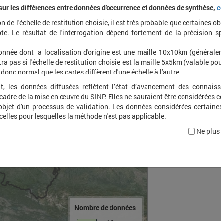
 sur les différences entre données d'occurrence et données de synthèse,
c
on de l'échelle de restitution choisie, il est très probable que certaines o
Polyp
te. Le résultat de l'interrogation dépend fortement de la précision s
plumig
onnée dont la localisation d'origine est une maille 10x10km (général
ra pas si l'échelle de restitution choisie est la maille 5x5km (valable pou
t donc normal que les cartes diffèrent d'une échelle à l'autre.
t, les données diffusées reflètent l’état d’avancement des connais
 cadre de la mise en œuvre du SINP. Elles ne sauraient être considérées
'objet d'un processus de validation. Les données considérées certaine
 celles pour lesquelles la méthode n'est pas applicable.
Ne plus
Nombre de données