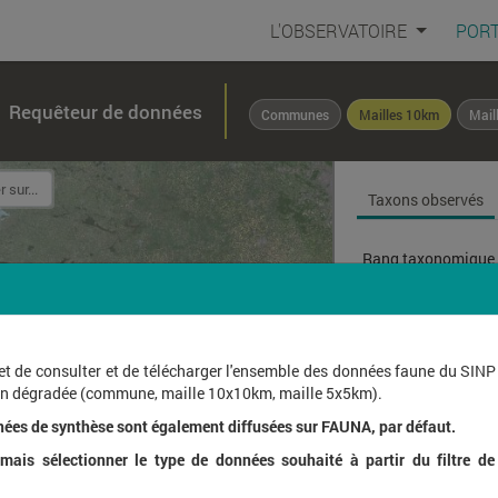
L'OBSERVATOIRE
PORT
Requêteur de données
Communes
Mailles 10km
Mail
Taxons observés
Rang taxonomique 
Affichage de
1
à
1
sur
et de consulter et de télécharger l'ensemble des données faune du SINP
ion dégradée (commune, maille 10x10km, maille 5x5km).
Nom l
nées de synthèse sont également diffusées sur FAUNA, par défaut.
ais sélectionner le type de données souhaité à partir du filtre de