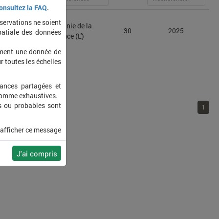
onsultez la FAQ
.
bservations ne soient
ogon
Herminie de la
30
2025
patiale des données
eralis
Garance (L')
ement une donnée de
r toutes les échelles
sances partagées et
 comme exhaustives.
s ou probables sont
1
 afficher ce message
J'ai compris