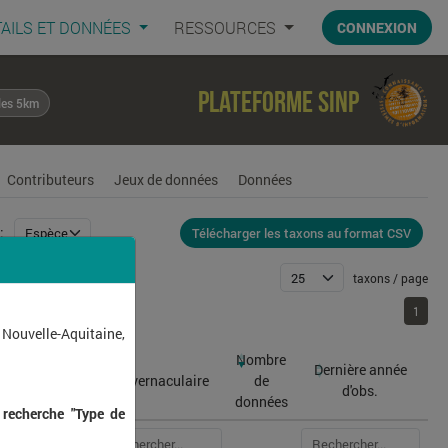
AILS ET DONNÉES
RESSOURCES
CONNEXION
Plateforme SINP
les 5km
Contributeurs
Jeux de données
Données
Télécharger les taxons au format CSV
:
taxons / page
1
1
 Nouvelle-Aquitaine,
Nombre
Dernière année
atin
Nom vernaculaire
de
d'obs.
données
 recherche "Type de