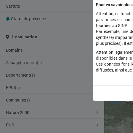
Pour en savoir plus
Statuts
Attention, en foncti
Statut de présence
pas prises en comp
fournies au SINP.
Par exemple, une d
Localisation
synthèse) n'apparaît
plus précises). Il es
Domaine
Attention égalemen
disponibles dans le
Zonage(s) marin(s)
Ces données font l
diffusées, ainsi que
Département(s)
EPCI(s)
Commune(s)
Natura 2000
PNR