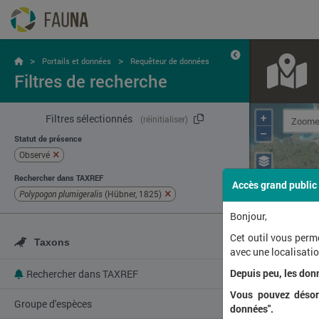
>
>
Portails et données
Requêteur de données
Filtres de recherche
+
Filtres sélectionnés
(réinitialiser)
–
Statut de présence
Observé
Rechercher dans TAXREF
Accès grand public
Polypogon plumigeralis
(Hübner, 1825)
Bonjour,
Cet outil vous perm
Taxons
avec une localisat
Depuis peu, les don
Rechercher dans TAXREF
Vous pouvez désorm
Groupe d'espèces
données".