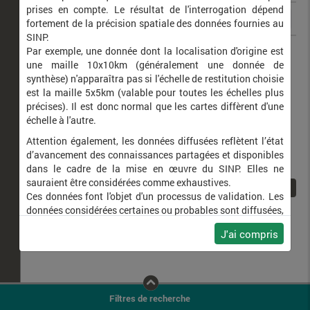
prises en compte. Le résultat de l'interrogation dépend
fortement de la précision spatiale des données fournies au
SINP.
Zanclognatha lunalis
Herminie plumeuse (L')
Par exemple, une donnée dont la localisation d'origine est
une maille 10x10km (généralement une donnée de
synthèse) n'apparaîtra pas si l'échelle de restitution choisie
est la maille 5x5km (valable pour toutes les échelles plus
précises). Il est donc normal que les cartes diffèrent d'une
échelle à l'autre.
Attention également, les données diffusées reflètent l’état
d’avancement des connaissances partagées et disponibles
dans le cadre de la mise en œuvre du SINP. Elles ne
sauraient être considérées comme exhaustives.
1
Ces données font l'objet d'un processus de validation. Les
données considérées certaines ou probables sont diffusées,
ainsi que celles pour lesquelles la méthode n'est pas
J'ai compris
applicable.
Ne plus afficher ce message
Filtres de recherche