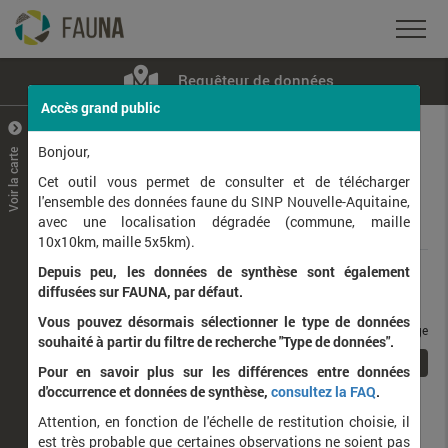
Requêteur de données
Accès grand public
+
–
Bonjour,
Voir la carte
Taxons observés
Contributeurs
Jeux de données
Cet outil vous permet de consulter et de télécharger
l'ensemble des données faune du SINP Nouvelle-Aquitaine,
avec une localisation dégradée (commune, maille
Données
10x10km, maille 5x5km).
Depuis peu, les données de synthèse sont également
Rang taxonomique :
diffusées sur FAUNA, par défaut.
Vous pouvez désormais sélectionner le type de données
taxons / page
souhaité à partir du filtre de recherche "Type de données".
1
Affichage de
1
à
1
sur
1
Pour en savoir plus sur les différences entre données
d'occurrence et données de synthèse,
consultez la FAQ
.
Nom latin
Nom vernaculaire
Attention, en fonction de l'échelle de restitution choisie, il
de
est très probable que certaines observations ne soient pas