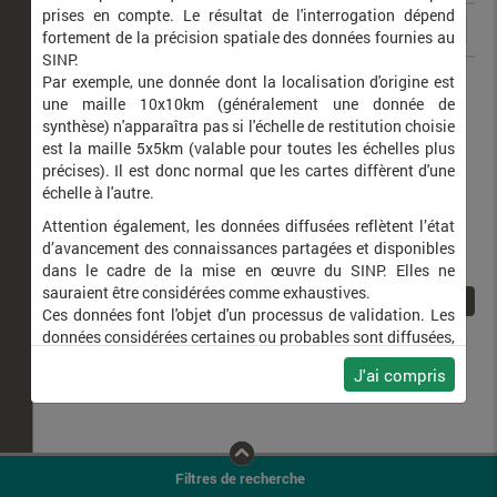
prises en compte. Le résultat de l'interrogation dépend
fortement de la précision spatiale des données fournies au
SINP.
Epilecta linogrisea
Noctuelle gris-de-lin (La)
Par exemple, une donnée dont la localisation d'origine est
une maille 10x10km (généralement une donnée de
synthèse) n'apparaîtra pas si l'échelle de restitution choisie
est la maille 5x5km (valable pour toutes les échelles plus
précises). Il est donc normal que les cartes diffèrent d'une
échelle à l'autre.
Attention également, les données diffusées reflètent l’état
d’avancement des connaissances partagées et disponibles
dans le cadre de la mise en œuvre du SINP. Elles ne
sauraient être considérées comme exhaustives.
1
Ces données font l'objet d'un processus de validation. Les
données considérées certaines ou probables sont diffusées,
ainsi que celles pour lesquelles la méthode n'est pas
J'ai compris
applicable.
Ne plus afficher ce message
Filtres de recherche