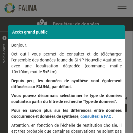
Requêteur de données
Accès grand public
+
–
Bonjour,
Voir la carte
Taxons observés
Contributeurs
Jeux de données
Cet outil vous permet de consulter et de télécharger
l'ensemble des données faune du SINP Nouvelle-Aquitaine,
avec une localisation dégradée (commune, maille
Données
10x10km, maille 5x5km).
Depuis peu, les données de synthèse sont également
Rang taxonomique :
diffusées sur FAUNA, par défaut.
Vous pouvez désormais sélectionner le type de données
taxons / page
souhaité à partir du filtre de recherche "Type de données".
1
Affichage de
1
à
1
sur
1
Pour en savoir plus sur les différences entre données
d'occurrence et données de synthèse,
consultez la FAQ
.
Nom latin
Nom vernaculaire
Attention, en fonction de l'échelle de restitution choisie, il
de
est très probable que certaines observations ne soient pas