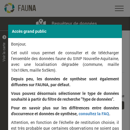
Requêteur de données
Accès grand public
+
–
Bonjour,
Voir la carte
Taxons observés
Contributeurs
Jeux de données
Cet outil vous permet de consulter et de télécharger
l'ensemble des données faune du SINP Nouvelle-Aquitaine,
avec une localisation dégradée (commune, maille
Données
10x10km, maille 5x5km).
Depuis peu, les données de synthèse sont également
Rang taxonomique :
diffusées sur FAUNA, par défaut.
Vous pouvez désormais sélectionner le type de données
taxons / page
souhaité à partir du filtre de recherche "Type de données".
1
Affichage de
1
à
1
sur
1
Pour en savoir plus sur les différences entre données
d'occurrence et données de synthèse,
consultez la FAQ
.
Nom latin
Nom vernaculaire
Attention, en fonction de l'échelle de restitution choisie, il
de
est très probable que certaines observations ne soient pas