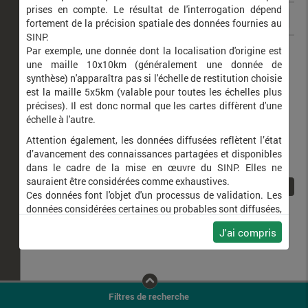
prises en compte. Le résultat de l'interrogation dépend
fortement de la précision spatiale des données fournies au
SINP.
Xestia c-nigrum
C-noir (Le)
Par exemple, une donnée dont la localisation d'origine est
une maille 10x10km (généralement une donnée de
synthèse) n'apparaîtra pas si l'échelle de restitution choisie
est la maille 5x5km (valable pour toutes les échelles plus
précises). Il est donc normal que les cartes diffèrent d'une
échelle à l'autre.
Attention également, les données diffusées reflètent l’état
d’avancement des connaissances partagées et disponibles
dans le cadre de la mise en œuvre du SINP. Elles ne
sauraient être considérées comme exhaustives.
1
Ces données font l'objet d'un processus de validation. Les
données considérées certaines ou probables sont diffusées,
ainsi que celles pour lesquelles la méthode n'est pas
J'ai compris
applicable.
Ne plus afficher ce message
Filtres de recherche