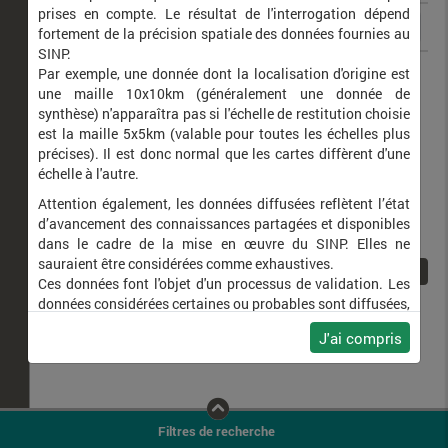
prises en compte. Le résultat de l'interrogation dépend
fortement de la précision spatiale des données fournies au
SINP.
Tyta luctuosa
Noctuelle en deuil (La)
Par exemple, une donnée dont la localisation d'origine est
une maille 10x10km (généralement une donnée de
synthèse) n'apparaîtra pas si l'échelle de restitution choisie
est la maille 5x5km (valable pour toutes les échelles plus
précises). Il est donc normal que les cartes diffèrent d'une
échelle à l'autre.
Attention également, les données diffusées reflètent l’état
d’avancement des connaissances partagées et disponibles
dans le cadre de la mise en œuvre du SINP. Elles ne
sauraient être considérées comme exhaustives.
1
Ces données font l'objet d'un processus de validation. Les
données considérées certaines ou probables sont diffusées,
ainsi que celles pour lesquelles la méthode n'est pas
J'ai compris
applicable.
Ne plus afficher ce message
Filtres de recherche