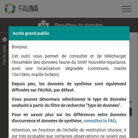
Requêteur de données
Accès grand public
+
–
Bonjour,
Voir la carte
Taxons observés
Contributeurs
Jeux de données
Cet outil vous permet de consulter et de télécharger
l'ensemble des données faune du SINP Nouvelle-Aquitaine,
avec une localisation dégradée (commune, maille
Données
10x10km, maille 5x5km).
Depuis peu, les données de synthèse sont également
Rang taxonomique :
diffusées sur FAUNA, par défaut.
Vous pouvez désormais sélectionner le type de données
taxons / page
souhaité à partir du filtre de recherche "Type de données".
1
Affichage de
1
à
1
sur
1
Pour en savoir plus sur les différences entre données
d'occurrence et données de synthèse,
consultez la FAQ
.
Nom latin
Nom vernaculaire
Attention, en fonction de l'échelle de restitution choisie, il
de
est très probable que certaines observations ne soient pas