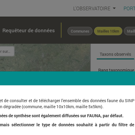
L'OBSERVATOIRE
PORT
Requêteur de données
Communes
Mailles 10km
Mail
Taxons observés
Rang taxonomique 
Affichage de
1
à
1
sur
et de consulter et de télécharger l'ensemble des données faune du SINP
ion dégradée (commune, maille 10x10km, maille 5x5km).
Nom l
nées de synthèse sont également diffusées sur FAUNA, par défaut.
ais sélectionner le type de données souhaité à partir du filtre de