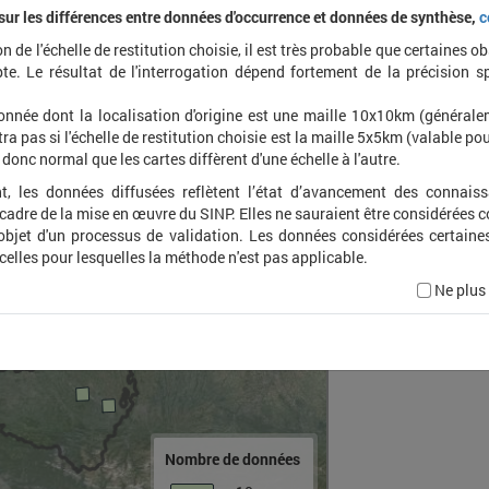
 sur les différences entre données d'occurrence et données de synthèse,
c
on de l'échelle de restitution choisie, il est très probable que certaines o
Utethe
te. Le résultat de l'interrogation dépend fortement de la précision s
onnée dont la localisation d'origine est une maille 10x10km (général
ra pas si l'échelle de restitution choisie est la maille 5x5km (valable pou
t donc normal que les cartes diffèrent d'une échelle à l'autre.
t, les données diffusées reflètent l’état d’avancement des connais
 cadre de la mise en œuvre du SINP. Elles ne sauraient être considérées
'objet d'un processus de validation. Les données considérées certaine
 celles pour lesquelles la méthode n'est pas applicable.
Ne plus
Nombre de données