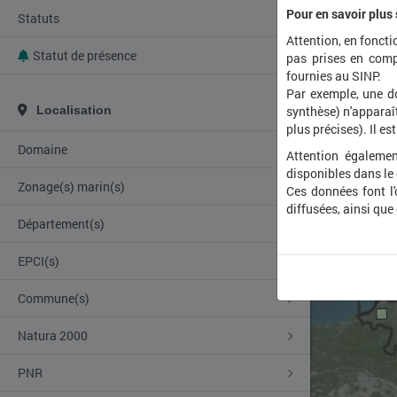
Pour en savoir plus
Statuts
Attention, en foncti
Statut de présence
pas prises en comp
fournies au SINP.
Par exemple, une d
Localisation
synthèse) n'apparaît
plus précises). Il es
Domaine
Attention égalemen
disponibles dans le
Zonage(s) marin(s)
Ces données font l
diffusées, ainsi que
Département(s)
EPCI(s)
Commune(s)
Natura 2000
PNR