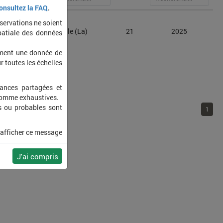
onsultez la FAQ
.
bservations ne soient
isa pulchella
Gentille (La)
21
2025
patiale des données
ement une donnée de
r toutes les échelles
sances partagées et
 comme exhaustives.
s ou probables sont
1
 afficher ce message
J'ai compris