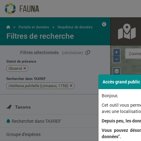
>
>
Portails et données
Requêteur de données
Filtres de recherche
+
Filtres sélectionnés
(réinitialiser)
–
Statut de présence
Observé
Rechercher dans TAXREF
Accès grand public
Utetheisa pulchella
(Linnaeus, 1758)
Bonjour,
Cet outil vous perm
Taxons
avec une localisat
Depuis peu, les don
Rechercher dans TAXREF
Vous pouvez désorm
Groupe d'espèces
données".