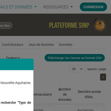
AILS ET DONNÉES
RESSOURCES
CONNEXION
Plateforme SINP
les 5km
Contributeurs
Jeux de données
Données
Télécharger les taxons au format CSV
:
taxons / page
1
1
 Nouvelle-Aquitaine,
Nombre
Dernière année
atin
Nom vernaculaire
de
d'obs.
données
 recherche "Type de