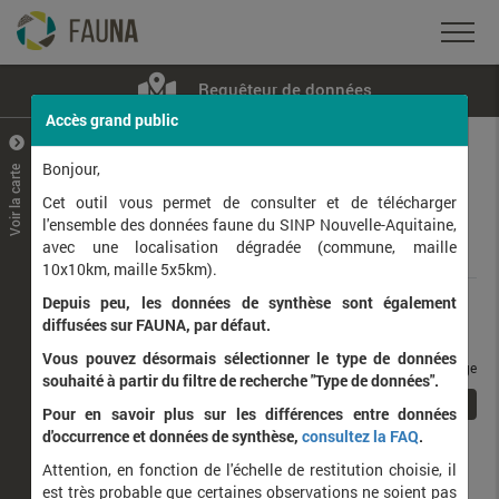
Requêteur de données
Accès grand public
+
–
Bonjour,
Voir la carte
Taxons observés
Contributeurs
Jeux de données
Cet outil vous permet de consulter et de télécharger
l'ensemble des données faune du SINP Nouvelle-Aquitaine,
avec une localisation dégradée (commune, maille
Données
10x10km, maille 5x5km).
Depuis peu, les données de synthèse sont également
Rang taxonomique :
diffusées sur FAUNA, par défaut.
Vous pouvez désormais sélectionner le type de données
taxons / page
souhaité à partir du filtre de recherche "Type de données".
1
Affichage de
1
à
1
sur
1
Pour en savoir plus sur les différences entre données
d'occurrence et données de synthèse,
consultez la FAQ
.
Nom latin
Nom vernaculaire
Attention, en fonction de l'échelle de restitution choisie, il
de
est très probable que certaines observations ne soient pas