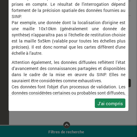
prises en compte. Le résultat de l'interrogation dépend
fortement de la précision spatiale des données fournies au
SINP.
Lymantria monacha
Nonne (La)
Par exemple, une donnée dont la localisation d'origine est
une maille 10x10km (généralement une donnée de
synthèse) n'apparaîtra pas si l'échelle de restitution choisie
est la maille 5x5km (valable pour toutes les échelles plus
précises). Il est donc normal que les cartes diffèrent d'une
échelle à l'autre.
Attention également, les données diffusées reflètent l’état
d’avancement des connaissances partagées et disponibles
dans le cadre de la mise en œuvre du SINP. Elles ne
sauraient être considérées comme exhaustives.
1
Ces données font l'objet d'un processus de validation. Les
données considérées certaines ou probables sont diffusées,
ainsi que celles pour lesquelles la méthode n'est pas
J'ai compris
applicable.
Ne plus afficher ce message
Filtres de recherche