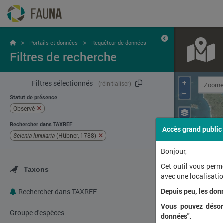
>
>
Portails et données
Requêteur de données
Filtres de recherche
+
Filtres sélectionnés
(réinitialiser)
–
Statut de présence
Observé
Rechercher dans TAXREF
Accès grand public
Selenia lunularia
(Hübner, 1788)
Bonjour,
Cet outil vous perm
Taxons
avec une localisat
Depuis peu, les don
Rechercher dans TAXREF
Vous pouvez désorm
Groupe d'espèces
données".