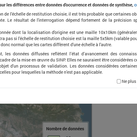
 sur les différences entre données d'occurrence et données de synthèse,
c
on de l'échelle de restitution choisie, il est très probable que certaines o
Seleni
te. Le résultat de l'interrogation dépend fortement de la précision s
onnée dont la localisation d'origine est une maille 10x10km (général
ra pas si l'échelle de restitution choisie est la maille 5x5km (valable pou
t donc normal que les cartes diffèrent d'une échelle à l'autre.
t, les données diffusées reflètent l’état d’avancement des connais
 cadre de la mise en œuvre du SINP. Elles ne sauraient être considérées
'objet d'un processus de validation. Les données considérées certaine
 celles pour lesquelles la méthode n'est pas applicable.
Ne plus
Nombre de données