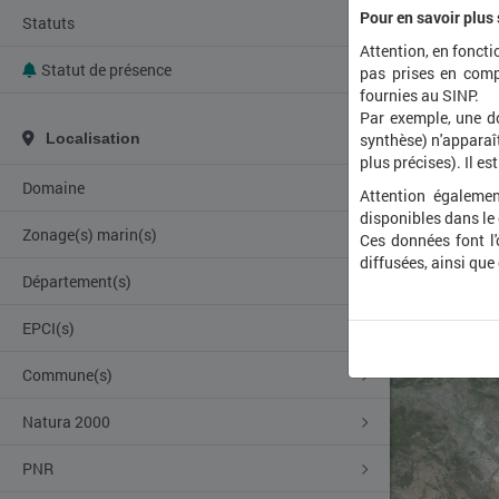
Pour en savoir plus
Statuts
Attention, en foncti
Statut de présence
pas prises en comp
fournies au SINP.
Par exemple, une d
Localisation
synthèse) n'apparaît
plus précises). Il es
Domaine
Attention égalemen
disponibles dans le
Zonage(s) marin(s)
Ces données font l
diffusées, ainsi que
Département(s)
EPCI(s)
Commune(s)
Natura 2000
PNR