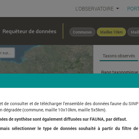
L'OBSERVATOIRE
PORT
Requêteur de données
Communes
Mailles 10km
Mail
Taxons observés
Rang taxonomique 
Affichage de
1
à
1
sur
et de consulter et de télécharger l'ensemble des données faune du SINP
ion dégradée (commune, maille 10x10km, maille 5x5km).
Nom l
nées de synthèse sont également diffusées sur FAUNA, par défaut.
ais sélectionner le type de données souhaité à partir du filtre de