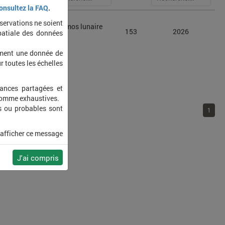
onsultez la FAQ
.
bservations ne soient
Ennomos lunaire
a lunularia
153
2026
patiale des données
(L')
ement une donnée de
r toutes les échelles
sances partagées et
 comme exhaustives.
s ou probables sont
1
 afficher ce message
J'ai compris