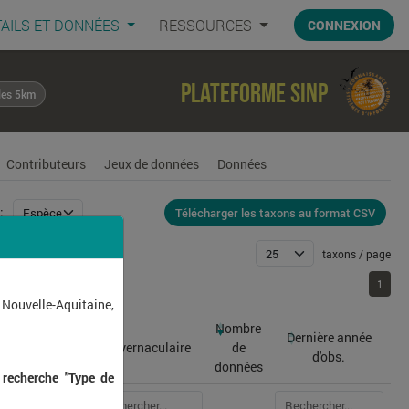
AILS ET DONNÉES
RESSOURCES
CONNEXION
Plateforme SINP
les 5km
Contributeurs
Jeux de données
Données
Télécharger les taxons au format CSV
:
taxons / page
1
1
 Nouvelle-Aquitaine,
Nombre
Dernière année
atin
Nom vernaculaire
de
d'obs.
données
 recherche "Type de