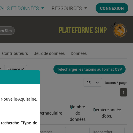
AILS ET DONNÉES
RESSOURCES
CONNEXION
Plateforme SINP
les 5km
Contributeurs
Jeux de données
Données
Télécharger les taxons au format CSV
:
taxons / page
1
1
 Nouvelle-Aquitaine,
Nombre
Dernière année
atin
Nom vernaculaire
de
d'obs.
données
 recherche "Type de