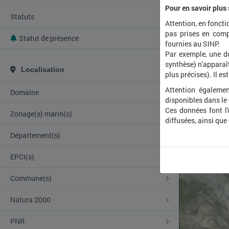
Pour en savoir plus
Statuts
Attention, en foncti
pas prises en comp
Statut de présence
fournies au SINP.
Par exemple, une d
synthèse) n'apparaît
Localisation
plus précises). Il es
Attention égalemen
Domaine
disponibles dans le
Ces données font l
Zonage(s) marin(s)
diffusées, ainsi que
Département(s)
EPCI(s)
Commune(s)
Natura 2000
PNR