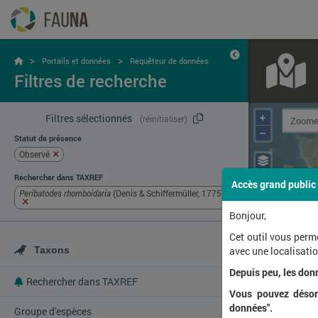
>
>
Portails et données
Requêteur de données
Filtres de recherche
+
Filtres sélectionnés
(réinitialiser)
–
Statut de présence
Observé
Rechercher dans TAXREF
Accès grand public
Peribatodes rhomboidaria
(Denis & Schiffermüller, 1775)
Bonjour,
Cet outil vous perm
Taxons
avec une localisat
Depuis peu, les don
Rechercher dans TAXREF
Vous pouvez désorm
données".
Groupe d'espèces