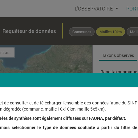
L'OBSERVATOIRE
PORT
Requêteur de données
Communes
Mailles 10km
Mail
Taxons observés
Rang taxonomique 
Affichage de
1
à
1
sur
et de consulter et de télécharger l'ensemble des données faune du SINP
ion dégradée (commune, maille 10x10km, maille 5x5km).
Nom l
nées de synthèse sont également diffusées sur FAUNA, par défaut.
ais sélectionner le type de données souhaité à partir du filtre de