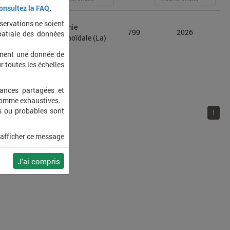
onsultez la FAQ
.
bservations ne soient
atodes
Boarmie
799
2026
patiale des données
oidaria
rhomboïdale (La)
ement une donnée de
r toutes les échelles
sances partagées et
 comme exhaustives.
s ou probables sont
1
 afficher ce message
J'ai compris