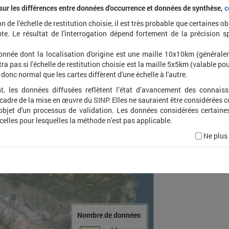
 sur les différences entre données d'occurrence et données de synthèse,
c
on de l'échelle de restitution choisie, il est très probable que certaines o
Perib
te. Le résultat de l'interrogation dépend fortement de la précision s
rhomb
onnée dont la localisation d'origine est une maille 10x10km (général
ra pas si l'échelle de restitution choisie est la maille 5x5km (valable pou
t donc normal que les cartes diffèrent d'une échelle à l'autre.
t, les données diffusées reflètent l’état d’avancement des connais
 cadre de la mise en œuvre du SINP. Elles ne sauraient être considérées
'objet d'un processus de validation. Les données considérées certaine
 celles pour lesquelles la méthode n'est pas applicable.
Ne plus
Nombre de données