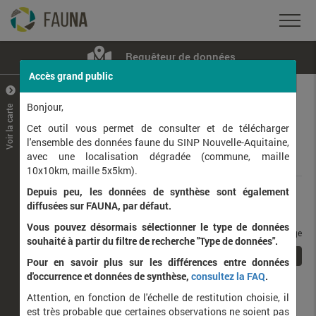
Requêteur de données
Accès grand public
+
–
Bonjour,
Voir la carte
Taxons observés
Contributeurs
Jeux de données
Cet outil vous permet de consulter et de télécharger
l'ensemble des données faune du SINP Nouvelle-Aquitaine,
avec une localisation dégradée (commune, maille
Données
10x10km, maille 5x5km).
Depuis peu, les données de synthèse sont également
Rang taxonomique :
diffusées sur FAUNA, par défaut.
Vous pouvez désormais sélectionner le type de données
taxons / page
souhaité à partir du filtre de recherche "Type de données".
1
Affichage de
1
à
1
sur
1
Pour en savoir plus sur les différences entre données
d'occurrence et données de synthèse,
consultez la FAQ
.
Nom latin
Nom vernaculaire
Attention, en fonction de l'échelle de restitution choisie, il
de
est très probable que certaines observations ne soient pas