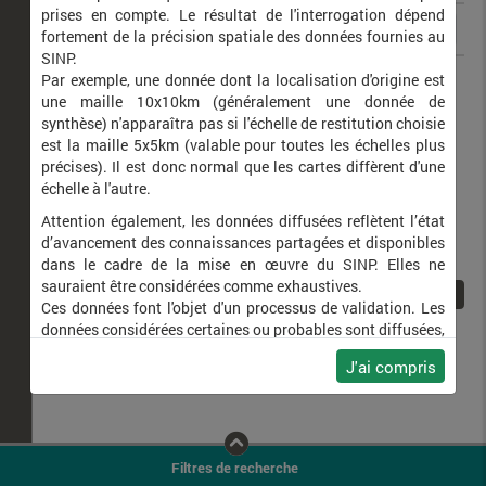
prises en compte. Le résultat de l'interrogation dépend
fortement de la précision spatiale des données fournies au
SINP.
Phigalia pilosaria
Phalène velue (La)
Par exemple, une donnée dont la localisation d'origine est
une maille 10x10km (généralement une donnée de
synthèse) n'apparaîtra pas si l'échelle de restitution choisie
est la maille 5x5km (valable pour toutes les échelles plus
précises). Il est donc normal que les cartes diffèrent d'une
échelle à l'autre.
Attention également, les données diffusées reflètent l’état
d’avancement des connaissances partagées et disponibles
dans le cadre de la mise en œuvre du SINP. Elles ne
sauraient être considérées comme exhaustives.
1
Ces données font l'objet d'un processus de validation. Les
données considérées certaines ou probables sont diffusées,
ainsi que celles pour lesquelles la méthode n'est pas
J'ai compris
applicable.
Ne plus afficher ce message
Filtres de recherche