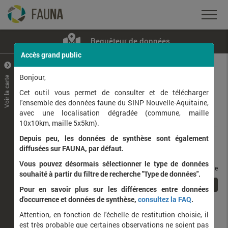
Requêteur de données
Accès grand public
+
–
Bonjour,
Voir la carte
Taxons observés
Contributeurs
Jeux de données
Cet outil vous permet de consulter et de télécharger
l'ensemble des données faune du SINP Nouvelle-Aquitaine,
avec une localisation dégradée (commune, maille
Données
10x10km, maille 5x5km).
Depuis peu, les données de synthèse sont également
Rang taxonomique :
diffusées sur FAUNA, par défaut.
Vous pouvez désormais sélectionner le type de données
taxons / page
souhaité à partir du filtre de recherche "Type de données".
1
Affichage de
1
à
1
sur
1
Pour en savoir plus sur les différences entre données
d'occurrence et données de synthèse,
consultez la FAQ
.
Nom latin
Nom vernaculaire
Attention, en fonction de l'échelle de restitution choisie, il
de
est très probable que certaines observations ne soient pas