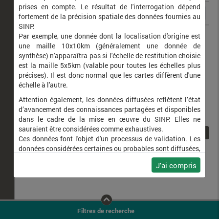
prises en compte. Le résultat de l'interrogation dépend
fortement de la précision spatiale des données fournies au
SINP.
Earophila badiata
Cidarie baie (La)
Par exemple, une donnée dont la localisation d'origine est
une maille 10x10km (généralement une donnée de
synthèse) n'apparaîtra pas si l'échelle de restitution choisie
est la maille 5x5km (valable pour toutes les échelles plus
précises). Il est donc normal que les cartes diffèrent d'une
échelle à l'autre.
Attention également, les données diffusées reflètent l’état
d’avancement des connaissances partagées et disponibles
dans le cadre de la mise en œuvre du SINP. Elles ne
sauraient être considérées comme exhaustives.
1
Ces données font l'objet d'un processus de validation. Les
données considérées certaines ou probables sont diffusées,
ainsi que celles pour lesquelles la méthode n'est pas
J'ai compris
applicable.
Ne plus afficher ce message
Filtres de recherche