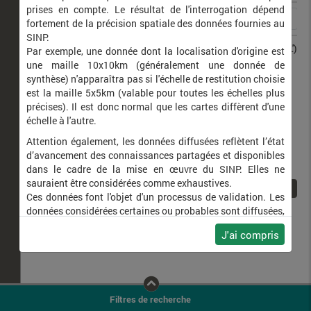
prises en compte. Le résultat de l'interrogation dépend
fortement de la précision spatiale des données fournies au
SINP.
Eupithecia haworthiata
Eupithécie de la Clématite (L')
Par exemple, une donnée dont la localisation d'origine est
une maille 10x10km (généralement une donnée de
synthèse) n'apparaîtra pas si l'échelle de restitution choisie
est la maille 5x5km (valable pour toutes les échelles plus
précises). Il est donc normal que les cartes diffèrent d'une
échelle à l'autre.
Attention également, les données diffusées reflètent l’état
d’avancement des connaissances partagées et disponibles
dans le cadre de la mise en œuvre du SINP. Elles ne
sauraient être considérées comme exhaustives.
1
Ces données font l'objet d'un processus de validation. Les
données considérées certaines ou probables sont diffusées,
ainsi que celles pour lesquelles la méthode n'est pas
J'ai compris
applicable.
Ne plus afficher ce message
Filtres de recherche