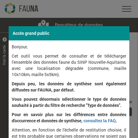
Requêteur de données
Accès grand public
+
–
Bonjour,
Voir la carte
Taxons observés
Contributeurs
Jeux de données
Cet outil vous permet de consulter et de télécharger
l'ensemble des données faune du SINP Nouvelle-Aquitaine,
avec une localisation dégradée (commune, maille
Données
10x10km, maille 5x5km).
Depuis peu, les données de synthèse sont également
Rang taxonomique :
diffusées sur FAUNA, par défaut.
Vous pouvez désormais sélectionner le type de données
taxons / page
souhaité à partir du filtre de recherche "Type de données".
1
Affichage de
1
à
1
sur
1
Pour en savoir plus sur les différences entre données
d'occurrence et données de synthèse,
consultez la FAQ
.
Nom latin
Nom vernaculaire
Attention, en fonction de l'échelle de restitution choisie, il
est très probable que certaines observations ne soient pas