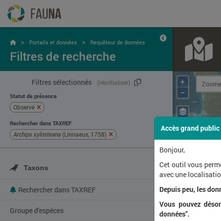
>
>
Portails et données
Requêteur de données
Filtres de recherche
+
Filtres sélectionnés
(réinitialiser)
–
Statut de présence
Observé
Rechercher dans TAXREF
Accès grand public
Archips xylosteana
(Linnaeus, 1758)
Bonjour,
Cet outil vous perm
Taxons
avec une localisat
Depuis peu, les don
Rechercher dans TAXREF
Vous pouvez désorm
Groupe d'espèces
données".