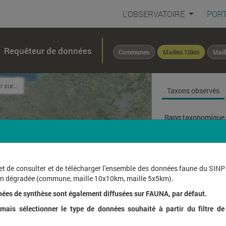
L'OBSERVATOIRE
PORT
Requêteur de données
Communes
Mailles 10km
Mail
Taxons observés
Rang taxonomique 
Affichage de
1
à
1
sur
et de consulter et de télécharger l'ensemble des données faune du SINP
ion dégradée (commune, maille 10x10km, maille 5x5km).
Nom l
nées de synthèse sont également diffusées sur FAUNA, par défaut.
ais sélectionner le type de données souhaité à partir du filtre de