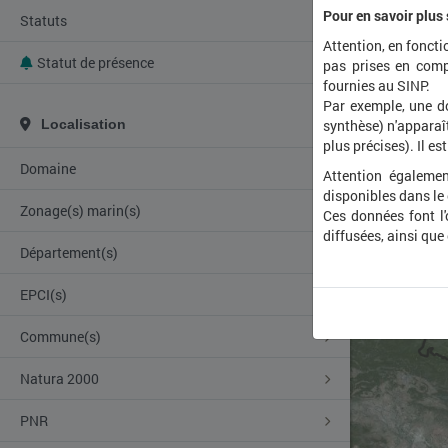
Pour en savoir plus
Statuts
Attention, en foncti
Statut de présence
pas prises en comp
fournies au SINP.
Par exemple, une d
Localisation
synthèse) n'apparaît
plus précises). Il es
Domaine
Attention égalemen
disponibles dans le
Zonage(s) marin(s)
Ces données font l
diffusées, ainsi que
Département(s)
EPCI(s)
Commune(s)
Natura 2000
PNR