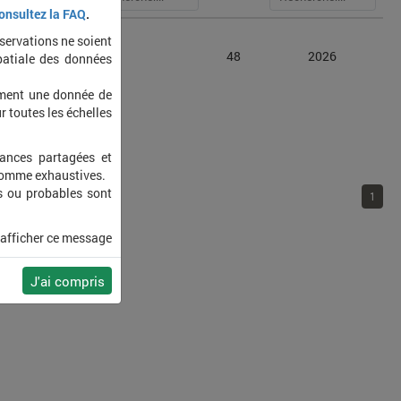
onsultez la FAQ
.
bservations ne soient
s xylosteana
48
2026
patiale des données
ement une donnée de
r toutes les échelles
sances partagées et
 comme exhaustives.
s ou probables sont
1
 afficher ce message
J'ai compris