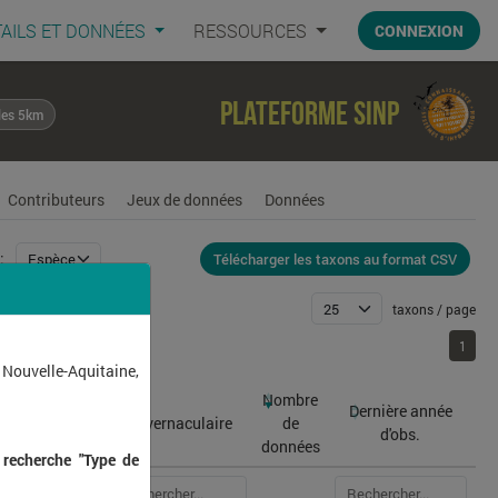
AILS ET DONNÉES
RESSOURCES
CONNEXION
Plateforme SINP
les 5km
Contributeurs
Jeux de données
Données
Télécharger les taxons au format CSV
:
taxons / page
1
1
 Nouvelle-Aquitaine,
Nombre
Dernière année
atin
Nom vernaculaire
de
d'obs.
données
 recherche "Type de