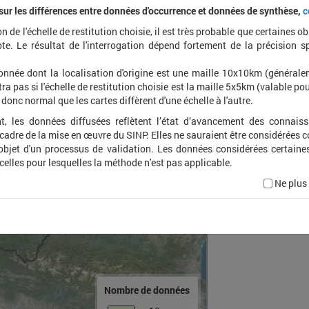
 sur les différences entre données d'occurrence et données de synthèse,
c
on de l'échelle de restitution choisie, il est très probable que certaines o
Archip
te. Le résultat de l'interrogation dépend fortement de la précision s
onnée dont la localisation d'origine est une maille 10x10km (général
ra pas si l'échelle de restitution choisie est la maille 5x5km (valable pou
t donc normal que les cartes diffèrent d'une échelle à l'autre.
t, les données diffusées reflètent l’état d’avancement des connais
 cadre de la mise en œuvre du SINP. Elles ne sauraient être considérées
'objet d'un processus de validation. Les données considérées certaine
 celles pour lesquelles la méthode n'est pas applicable.
Ne plus
Nombre de données