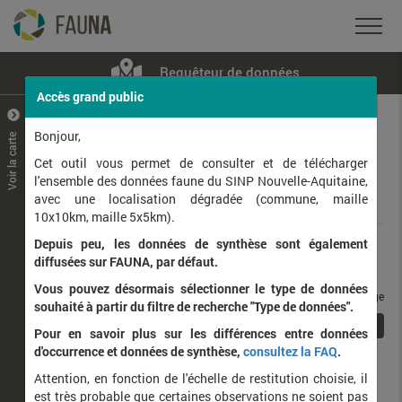
Requêteur de données
Accès grand public
+
–
Bonjour,
Voir la carte
Taxons observés
Contributeurs
Jeux de données
Cet outil vous permet de consulter et de télécharger
l'ensemble des données faune du SINP Nouvelle-Aquitaine,
avec une localisation dégradée (commune, maille
Données
10x10km, maille 5x5km).
Depuis peu, les données de synthèse sont également
Rang taxonomique :
diffusées sur FAUNA, par défaut.
Vous pouvez désormais sélectionner le type de données
taxons / page
souhaité à partir du filtre de recherche "Type de données".
1
Affichage de
1
à
1
sur
1
Pour en savoir plus sur les différences entre données
d'occurrence et données de synthèse,
consultez la FAQ
.
Nom latin
Nom vernaculaire
Attention, en fonction de l'échelle de restitution choisie, il
de
est très probable que certaines observations ne soient pas