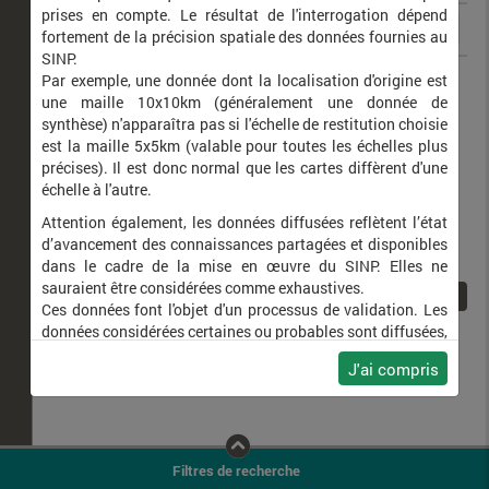
prises en compte. Le résultat de l'interrogation dépend
fortement de la précision spatiale des données fournies au
SINP.
Cossus cossus
Cossus gâte-bois (Le)
Par exemple, une donnée dont la localisation d'origine est
une maille 10x10km (généralement une donnée de
synthèse) n'apparaîtra pas si l'échelle de restitution choisie
est la maille 5x5km (valable pour toutes les échelles plus
précises). Il est donc normal que les cartes diffèrent d'une
échelle à l'autre.
Attention également, les données diffusées reflètent l’état
d’avancement des connaissances partagées et disponibles
dans le cadre de la mise en œuvre du SINP. Elles ne
sauraient être considérées comme exhaustives.
1
Ces données font l'objet d'un processus de validation. Les
données considérées certaines ou probables sont diffusées,
ainsi que celles pour lesquelles la méthode n'est pas
J'ai compris
applicable.
Ne plus afficher ce message
Filtres de recherche