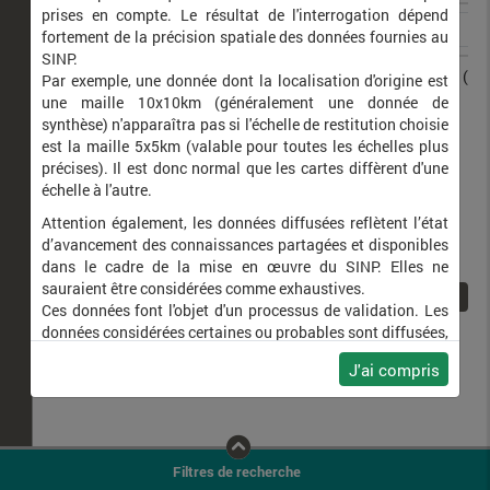
prises en compte. Le résultat de l'interrogation dépend
fortement de la précision spatiale des données fournies au
SINP.
Zygaena fausta
Zygène de la Petite coronille (La
Par exemple, une donnée dont la localisation d'origine est
une maille 10x10km (généralement une donnée de
synthèse) n'apparaîtra pas si l'échelle de restitution choisie
est la maille 5x5km (valable pour toutes les échelles plus
précises). Il est donc normal que les cartes diffèrent d'une
échelle à l'autre.
Attention également, les données diffusées reflètent l’état
d’avancement des connaissances partagées et disponibles
dans le cadre de la mise en œuvre du SINP. Elles ne
sauraient être considérées comme exhaustives.
1
Ces données font l'objet d'un processus de validation. Les
données considérées certaines ou probables sont diffusées,
ainsi que celles pour lesquelles la méthode n'est pas
J'ai compris
applicable.
Ne plus afficher ce message
Filtres de recherche