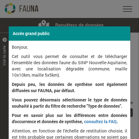
Requêteur de données
Accès grand public
+
–
Bonjour,
Voir la carte
Taxons observés
Contributeurs
Jeux de données
Cet outil vous permet de consulter et de télécharger
l'ensemble des données faune du SINP Nouvelle-Aquitaine,
avec une localisation dégradée (commune, maille
Données
10x10km, maille 5x5km).
Depuis peu, les données de synthèse sont également
Rang taxonomique :
diffusées sur FAUNA, par défaut.
Vous pouvez désormais sélectionner le type de données
taxons / page
souhaité à partir du filtre de recherche "Type de données".
1
Affichage de
1
à
1
sur
1
Pour en savoir plus sur les différences entre données
d'occurrence et données de synthèse,
consultez la FAQ
.
Nom latin
Nom vernaculaire
Attention, en fonction de l'échelle de restitution choisie, il
est très probable que certaines observations ne soient pas