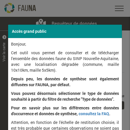
Requêteur de données
Accès grand public
+
–
Bonjour,
Voir la carte
Taxons observés
Contributeurs
Jeux de données
Cet outil vous permet de consulter et de télécharger
l'ensemble des données faune du SINP Nouvelle-Aquitaine,
avec une localisation dégradée (commune, maille
Données
10x10km, maille 5x5km).
Depuis peu, les données de synthèse sont également
Rang taxonomique :
diffusées sur FAUNA, par défaut.
Vous pouvez désormais sélectionner le type de données
taxons / page
souhaité à partir du filtre de recherche "Type de données".
1
Affichage de
1
à
1
sur
1
Pour en savoir plus sur les différences entre données
d'occurrence et données de synthèse,
consultez la FAQ
.
Nom latin
Nom vernaculaire
Attention, en fonction de l'échelle de restitution choisie, il
de
est très probable que certaines observations ne soient pas