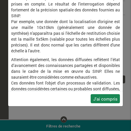
prises en compte. Le résultat de l'interrogation dépend
fortement de la précision spatiale des données fournies au
SINP.
Ethmia bipunctella
Par exemple, une donnée dont la localisation d'origine est
une maille 10x10km (généralement une donnée de
synthèse) n'apparaîtra pas si l'échelle de restitution choisie
est la maille 5x5km (valable pour toutes les échelles plus
précises). Il est donc normal que les cartes diffèrent d'une
échelle à l'autre.
Attention également, les données diffusées reflètent l’état
d’avancement des connaissances partagées et disponibles
dans le cadre de la mise en œuvre du SINP. Elles ne
sauraient être considérées comme exhaustives.
1
Ces données font l'objet d'un processus de validation. Les
données considérées certaines ou probables sont diffusées,
ainsi que celles pour lesquelles la méthode n'est pas
J'ai compris
applicable.
Ne plus afficher ce message
Filtres de recherche