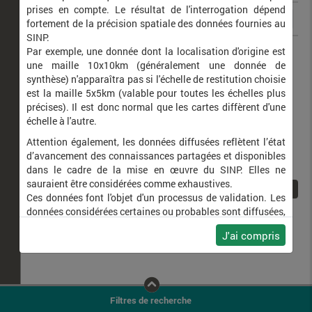
prises en compte. Le résultat de l'interrogation dépend
fortement de la précision spatiale des données fournies au
SINP.
Amegilla albigena
Amégille à joues blanches
Par exemple, une donnée dont la localisation d'origine est
une maille 10x10km (généralement une donnée de
synthèse) n'apparaîtra pas si l'échelle de restitution choisie
est la maille 5x5km (valable pour toutes les échelles plus
précises). Il est donc normal que les cartes diffèrent d'une
échelle à l'autre.
Attention également, les données diffusées reflètent l’état
d’avancement des connaissances partagées et disponibles
dans le cadre de la mise en œuvre du SINP. Elles ne
sauraient être considérées comme exhaustives.
1
Ces données font l'objet d'un processus de validation. Les
données considérées certaines ou probables sont diffusées,
ainsi que celles pour lesquelles la méthode n'est pas
J'ai compris
applicable.
Ne plus afficher ce message
Filtres de recherche