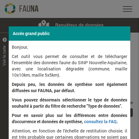
Requêteur de données
Accès grand public
+
–
Bonjour,
Voir la carte
Taxons observés
Contributeurs
Jeux de données
Cet outil vous permet de consulter et de télécharger
l'ensemble des données faune du SINP Nouvelle-Aquitaine,
avec une localisation dégradée (commune, maille
Données
10x10km, maille 5x5km).
Depuis peu, les données de synthèse sont également
Rang taxonomique :
diffusées sur FAUNA, par défaut.
Vous pouvez désormais sélectionner le type de données
taxons / page
souhaité à partir du filtre de recherche "Type de données".
1
Affichage de
1
à
1
sur
1
Pour en savoir plus sur les différences entre données
d'occurrence et données de synthèse,
consultez la FAQ
.
Nom latin
Nom vernaculaire
Attention, en fonction de l'échelle de restitution choisie, il
de
est très probable que certaines observations ne soient pas