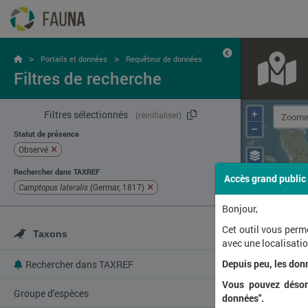
>
>
Portails et données
Requêteur de données
Filtres de recherche
+
Filtres sélectionnés
(réinitialiser)
–
Statut de présence
Observé
Rechercher dans TAXREF
Accès grand public
Camptopus lateralis
(Germar, 1817)
Bonjour,
Cet outil vous perm
Taxons
avec une localisat
Depuis peu, les don
Rechercher dans TAXREF
Vous pouvez désorm
Groupe d'espèces
données".