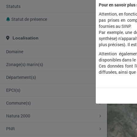
Pour en savoir plus
Statuts
Attention, en foncti
Statut de présence
pas prises en comp
fournies au SINP.
Par exemple, une d
Localisation
synthèse) n'apparaît
plus précises). Il es
Domaine
Attention égalemen
disponibles dans le
Zonage(s) marin(s)
Ces données font l
diffusées, ainsi que
Département(s)
EPCI(s)
Commune(s)
Natura 2000
PNR