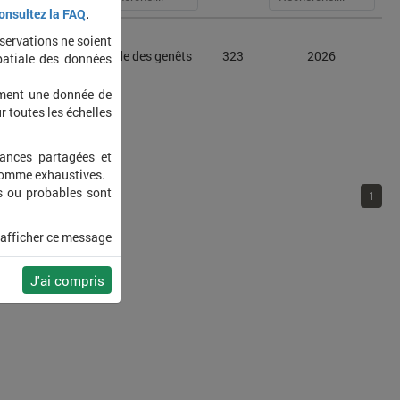
onsultez la FAQ
.
bservations ne soient
pus lateralis
Alydide des genêts
323
2026
patiale des données
ement une donnée de
r toutes les échelles
sances partagées et
 comme exhaustives.
s ou probables sont
1
 afficher ce message
J'ai compris