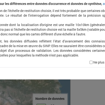
 sur les différences entre données d'occurrence et données de synthèse,
c
on de l'échelle de restitution choisie, il est très probable que certaines o
Campto
te. Le résultat de l'interrogation dépend fortement de la précision s
onnée dont la localisation d'origine est une maille 10x10km (général
ra pas si l'échelle de restitution choisie est la maille 5x5km (valable pou
t donc normal que les cartes diffèrent d'une échelle à l'autre.
t, les données diffusées reflètent l’état d’avancement des connais
 cadre de la mise en œuvre du SINP. Elles ne sauraient être considérées
'objet d'un processus de validation. Les données considérées certaine
 celles pour lesquelles la méthode n'est pas applicable.
Ne plus
Nombre de données