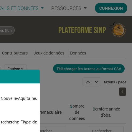
AILS ET DONNÉES
RESSOURCES
CONNEXION
Plateforme SINP
les 5km
Contributeurs
Jeux de données
Données
Télécharger les taxons au format CSV
:
taxons / page
1
1
 Nouvelle-Aquitaine,
Nombre
Dernière année
atin
Nom vernaculaire
de
d'obs.
données
 recherche "Type de