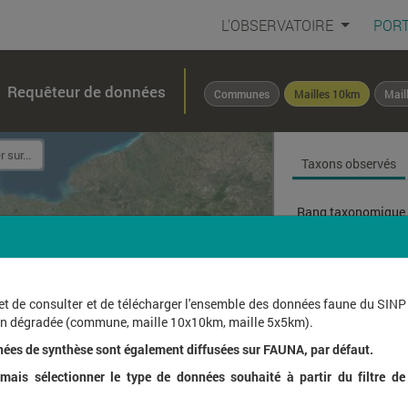
L'OBSERVATOIRE
PORT
Requêteur de données
Communes
Mailles 10km
Mail
Taxons observés
Rang taxonomique 
Affichage de
1
à
1
sur
et de consulter et de télécharger l'ensemble des données faune du SINP
ion dégradée (commune, maille 10x10km, maille 5x5km).
Nom l
nées de synthèse sont également diffusées sur FAUNA, par défaut.
ais sélectionner le type de données souhaité à partir du filtre de