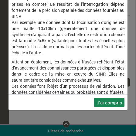
prises en compte. Le résultat de l'interrogation dépend
fortement de la précision spatiale des données fournies au
SINP.
Palmodes occitanicus
Par exemple, une donnée dont la localisation d'origine est
une maille 10x10km (généralement une donnée de
synthèse) n'apparaîtra pas si l'échelle de restitution choisie
est la maille 5x5km (valable pour toutes les échelles plus
précises). Il est donc normal que les cartes diffèrent d'une
échelle à l'autre.
Attention également, les données diffusées reflètent l’état
d’avancement des connaissances partagées et disponibles
dans le cadre de la mise en œuvre du SINP. Elles ne
sauraient être considérées comme exhaustives.
1
Ces données font l'objet d'un processus de validation. Les
données considérées certaines ou probables sont diffusées,
ainsi que celles pour lesquelles la méthode n'est pas
J'ai compris
applicable.
Ne plus afficher ce message
Filtres de recherche