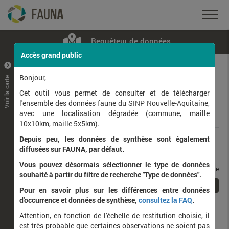
Requêteur de données
Accès grand public
+
–
Bonjour,
Voir la carte
Taxons observés
Contributeurs
Jeux de données
Cet outil vous permet de consulter et de télécharger
l'ensemble des données faune du SINP Nouvelle-Aquitaine,
avec une localisation dégradée (commune, maille
Données
10x10km, maille 5x5km).
Depuis peu, les données de synthèse sont également
Rang taxonomique :
diffusées sur FAUNA, par défaut.
Vous pouvez désormais sélectionner le type de données
taxons / page
souhaité à partir du filtre de recherche "Type de données".
1
Affichage de
1
à
1
sur
1
Pour en savoir plus sur les différences entre données
d'occurrence et données de synthèse,
consultez la FAQ
.
Nom latin
Nom vernaculaire
Attention, en fonction de l'échelle de restitution choisie, il
de
est très probable que certaines observations ne soient pas