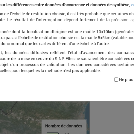
 sur les différences entre données d'occurrence et données de synthèse,
c
on de l'échelle de restitution choisie, il est très probable que certaines o
Parati
te. Le résultat de l'interrogation dépend fortement de la précision s
onnée dont la localisation d'origine est une maille 10x10km (général
ra pas si l'échelle de restitution choisie est la maille 5x5km (valable pou
t donc normal que les cartes diffèrent d'une échelle à l'autre.
t, les données diffusées reflètent l’état d’avancement des connais
 cadre de la mise en œuvre du SINP. Elles ne sauraient être considérées
'objet d'un processus de validation. Les données considérées certaine
 celles pour lesquelles la méthode n'est pas applicable.
Ne plus
Nombre de données