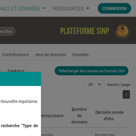
AILS ET DONNÉES
RESSOURCES
CONNEXION
Plateforme SINP
les 5km
Contributeurs
Jeux de données
Données
Télécharger les taxons au format CSV
:
taxons / page
1
1
 Nouvelle-Aquitaine,
Nombre
Dernière année
atin
Nom vernaculaire
de
d'obs.
données
 recherche "Type de