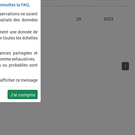
onsultez la FAQ
.
bservations ne soient
llus carus
29
2023
patiale des données
ement une donnée de
r toutes les échelles
sances partagées et
 comme exhaustives.
s ou probables sont
1
 afficher ce message
J'ai compris