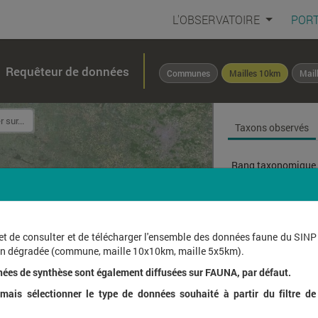
L'OBSERVATOIRE
PORT
Requêteur de données
Communes
Mailles 10km
Mail
Taxons observés
Rang taxonomique 
Affichage de
1
à
1
sur
et de consulter et de télécharger l'ensemble des données faune du SINP
ion dégradée (commune, maille 10x10km, maille 5x5km).
Nom l
nées de synthèse sont également diffusées sur FAUNA, par défaut.
ais sélectionner le type de données souhaité à partir du filtre de