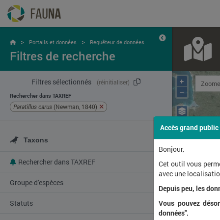
>
>
Portails et données
Requêteur de données
Filtres de recherche
+
Filtres sélectionnés
(réinitialiser)
–
Rechercher dans TAXREF
Paratillus carus
(Newman, 1840)
Accès grand public
Taxons
Bonjour,
Rechercher dans TAXREF
Cet outil vous perm
avec une localisat
Groupe d'espèces
Depuis peu, les don
Statuts
Vous pouvez désorm
données".