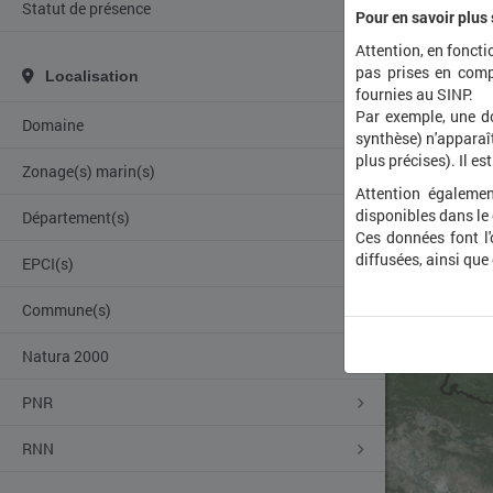
Statut de présence
Pour en savoir plus
Attention, en foncti
pas prises en comp
Localisation
fournies au SINP.
Par exemple, une d
Domaine
synthèse) n'apparaît
plus précises). Il es
Zonage(s) marin(s)
Attention égalemen
disponibles dans le
Département(s)
Ces données font l
diffusées, ainsi que
EPCI(s)
Commune(s)
Natura 2000
PNR
RNN