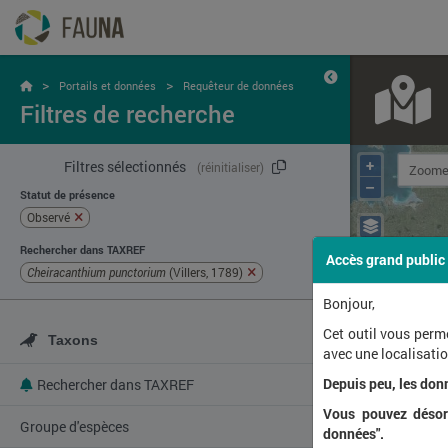
>
>
Portails et données
Requêteur de données
Filtres de recherche
+
Filtres sélectionnés
(réinitialiser)
–
Statut de présence
Observé
Rechercher dans TAXREF
Accès grand public
Cheiracanthium punctorium
(Villers, 1789)
Bonjour,
Cet outil vous perm
Taxons
avec une localisat
Depuis peu, les don
Rechercher dans TAXREF
Vous pouvez désorm
Groupe d'espèces
données".