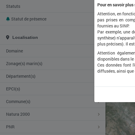
Pour en savoir plus
Statuts
Attention, en foncti
Statut de présence
pas prises en comp
fournies au SINP.
Par exemple, une d
Localisation
synthèse) n'apparaît
plus précises). Il es
Domaine
Attention égalemen
disponibles dans le
Zonage(s) marin(s)
Ces données font l
diffusées, ainsi que
Département(s)
EPCI(s)
Commune(s)
Natura 2000
PNR