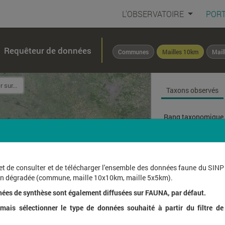
L'OBSERVATOIRE
PORT
Requêteur de données
Communes
Mailles 10km
Mail
Taxons observés
Rang taxonomique 
Affichage de
1
à
1
sur
et de consulter et de télécharger l'ensemble des données faune du SINP
ion dégradée (commune, maille 10x10km, maille 5x5km).
Nom l
nées de synthèse sont également diffusées sur FAUNA, par défaut.
ais sélectionner le type de données souhaité à partir du filtre de