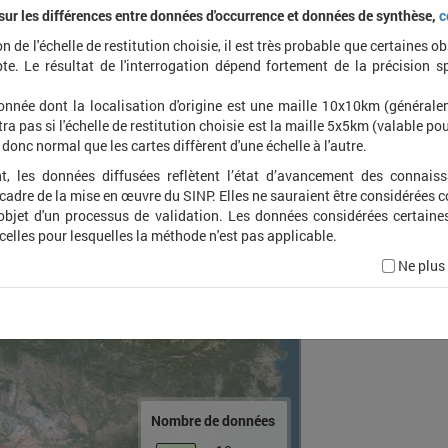
 sur les différences entre données d'occurrence et données de synthèse,
c
on de l'échelle de restitution choisie, il est très probable que certaines o
Cheir
te. Le résultat de l'interrogation dépend fortement de la précision s
punct
onnée dont la localisation d'origine est une maille 10x10km (général
ra pas si l'échelle de restitution choisie est la maille 5x5km (valable pou
t donc normal que les cartes diffèrent d'une échelle à l'autre.
t, les données diffusées reflètent l’état d’avancement des connais
 cadre de la mise en œuvre du SINP. Elles ne sauraient être considérées
'objet d'un processus de validation. Les données considérées certaine
 celles pour lesquelles la méthode n'est pas applicable.
Ne plus
Nombre de données