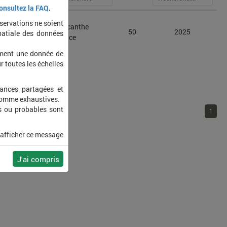
onsultez la FAQ
.
bservations ne soient
acanthium
Chiracanthe
50
2025
patiale des données
orium
nourrice
ement une donnée de
r toutes les échelles
sances partagées et
 comme exhaustives.
s ou probables sont
1
 afficher ce message
J'ai compris