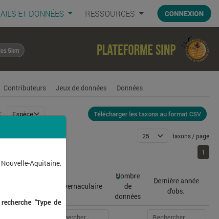
AILS ET DONNÉES
RESSOURCES
CONNEXION
Plateforme SINP
les 5km
Contributeurs
Jeux de données
Données
Télécharger les taxons au format CSV
:
taxons / page
1
1
 Nouvelle-Aquitaine,
Nombre
Dernière année
atin
Nom vernaculaire
de
d'obs.
données
 recherche "Type de