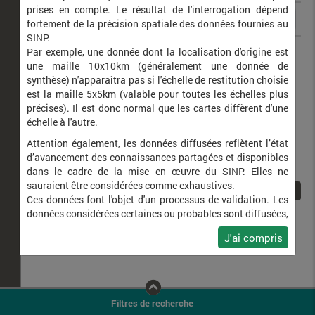
prises en compte. Le résultat de l'interrogation dépend
fortement de la précision spatiale des données fournies au
SINP.
Pocadicnemis pumila
Par exemple, une donnée dont la localisation d'origine est
une maille 10x10km (généralement une donnée de
synthèse) n'apparaîtra pas si l'échelle de restitution choisie
est la maille 5x5km (valable pour toutes les échelles plus
précises). Il est donc normal que les cartes diffèrent d'une
échelle à l'autre.
Attention également, les données diffusées reflètent l’état
d’avancement des connaissances partagées et disponibles
dans le cadre de la mise en œuvre du SINP. Elles ne
sauraient être considérées comme exhaustives.
1
Ces données font l'objet d'un processus de validation. Les
données considérées certaines ou probables sont diffusées,
ainsi que celles pour lesquelles la méthode n'est pas
J'ai compris
applicable.
Ne plus afficher ce message
Filtres de recherche