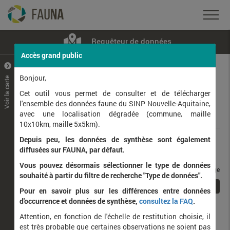
Requêteur de données
Accès grand public
+
–
Bonjour,
Voir la carte
Taxons observés
Contributeurs
Jeux de données
Cet outil vous permet de consulter et de télécharger
l'ensemble des données faune du SINP Nouvelle-Aquitaine,
avec une localisation dégradée (commune, maille
Données
10x10km, maille 5x5km).
Depuis peu, les données de synthèse sont également
Rang taxonomique :
diffusées sur FAUNA, par défaut.
Vous pouvez désormais sélectionner le type de données
taxons / page
souhaité à partir du filtre de recherche "Type de données".
1
Affichage de
1
à
1
sur
1
Pour en savoir plus sur les différences entre données
d'occurrence et données de synthèse,
consultez la FAQ
.
Nom latin
Nom vernaculaire
Attention, en fonction de l'échelle de restitution choisie, il
de
est très probable que certaines observations ne soient pas