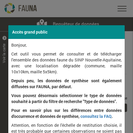
Requêteur de données
Accès grand public
+
–
Bonjour,
Voir la carte
Taxons observés
Contributeurs
Jeux de données
Cet outil vous permet de consulter et de télécharger
l'ensemble des données faune du SINP Nouvelle-Aquitaine,
avec une localisation dégradée (commune, maille
Données
10x10km, maille 5x5km).
Depuis peu, les données de synthèse sont également
Rang taxonomique :
diffusées sur FAUNA, par défaut.
Vous pouvez désormais sélectionner le type de données
taxons / page
souhaité à partir du filtre de recherche "Type de données".
1
Affichage de
1
à
1
sur
1
Pour en savoir plus sur les différences entre données
d'occurrence et données de synthèse,
consultez la FAQ
.
Nom latin
Nom vernaculaire
Attention, en fonction de l'échelle de restitution choisie, il
de
est très probable que certaines observations ne soient pas