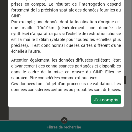
prises en compte. Le résultat de l'interrogation dépend
fortement de la précision spatiale des données fournies au
SINP.
Oedothorax apicatus
Par exemple, une donnée dont la localisation d'origine est
une maille 10x10km (généralement une donnée de
synthèse) n'apparaîtra pas si l'échelle de restitution choisie
est la maille 5x5km (valable pour toutes les échelles plus
précises). Il est donc normal que les cartes diffèrent d'une
échelle à l'autre.
Attention également, les données diffusées reflètent l’état
d’avancement des connaissances partagées et disponibles
dans le cadre de la mise en œuvre du SINP. Elles ne
sauraient être considérées comme exhaustives.
1
Ces données font l'objet d'un processus de validation. Les
données considérées certaines ou probables sont diffusées,
ainsi que celles pour lesquelles la méthode n'est pas
J'ai compris
applicable.
Ne plus afficher ce message
Filtres de recherche