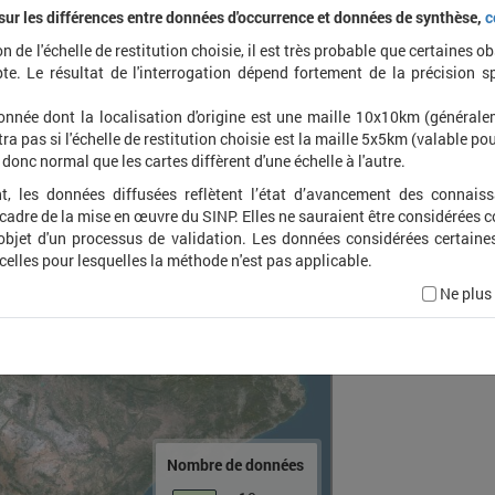
 sur les différences entre données d'occurrence et données de synthèse,
c
on de l'échelle de restitution choisie, il est très probable que certaines o
Dysder
te. Le résultat de l'interrogation dépend fortement de la précision s
onnée dont la localisation d'origine est une maille 10x10km (général
ra pas si l'échelle de restitution choisie est la maille 5x5km (valable pou
t donc normal que les cartes diffèrent d'une échelle à l'autre.
t, les données diffusées reflètent l’état d’avancement des connais
 cadre de la mise en œuvre du SINP. Elles ne sauraient être considérées
'objet d'un processus de validation. Les données considérées certaine
 celles pour lesquelles la méthode n'est pas applicable.
Ne plus
Nombre de données