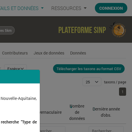
AILS ET DONNÉES
RESSOURCES
CONNEXION
Plateforme SINP
les 5km
Contributeurs
Jeux de données
Données
Télécharger les taxons au format CSV
:
taxons / page
1
1
 Nouvelle-Aquitaine,
Nombre
Dernière année
atin
Nom vernaculaire
de
d'obs.
données
 recherche "Type de