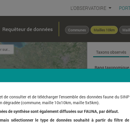
L'OBSERVATOIRE
PORT
Requêteur de données
Communes
Mailles 10km
Mail
Taxons observés
Rang taxonomique 
Affichage de
1
à
1
sur
et de consulter et de télécharger l'ensemble des données faune du SINP
ion dégradée (commune, maille 10x10km, maille 5x5km).
Nom l
nées de synthèse sont également diffusées sur FAUNA, par défaut.
ais sélectionner le type de données souhaité à partir du filtre de