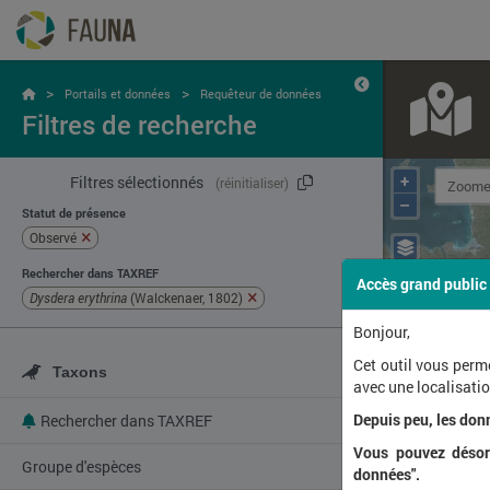
>
>
Portails et données
Requêteur de données
Filtres de recherche
+
Filtres sélectionnés
(réinitialiser)
–
Statut de présence
Observé
Rechercher dans TAXREF
Accès grand public
Dysdera erythrina
(Walckenaer, 1802)
Bonjour,
Cet outil vous perm
Taxons
avec une localisat
Depuis peu, les don
Rechercher dans TAXREF
Vous pouvez désorm
Groupe d'espèces
données".