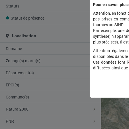
Pour en savoir plus
Statuts
Attention, en foncti
Statut de présence
pas prises en comp
fournies au SINP.
Par exemple, une d
Localisation
synthèse) n'apparaît
plus précises). Il es
Domaine
Attention égalemen
disponibles dans le
Zonage(s) marin(s)
Ces données font l
diffusées, ainsi que
Département(s)
EPCI(s)
Commune(s)
Natura 2000
PNR