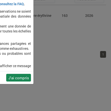
onsultez la FAQ
.
bservations ne soient
a erythrina
Dysdère érythrine
163
2026
patiale des données
ement une donnée de
r toutes les échelles
sances partagées et
 comme exhaustives.
s ou probables sont
1
 afficher ce message
J'ai compris