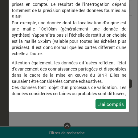
prises en compte. Le résultat de l'interrogation dépend
fortement de la précision spatiale des données fournies au
SINP.
Syrphus ribesii
Syrphe du groseillier
Par exemple, une donnée dont la localisation d'origine est
une maille 10x10km (généralement une donnée de
synthèse) n'apparaîtra pas si l'échelle de restitution choisie
est la maille 5x5km (valable pour toutes les échelles plus
précises). Il est donc normal que les cartes diffèrent d'une
échelle à l'autre.
Attention également, les données diffusées reflètent l’état
d’avancement des connaissances partagées et disponibles
dans le cadre de la mise en œuvre du SINP. Elles ne
sauraient être considérées comme exhaustives.
1
Ces données font l'objet d'un processus de validation. Les
données considérées certaines ou probables sont diffusées,
ainsi que celles pour lesquelles la méthode n'est pas
J'ai compris
applicable.
Ne plus afficher ce message
Filtres de recherche