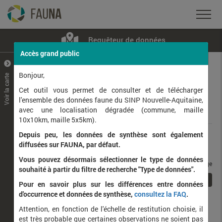
Requêteur de données
Accès grand public
+
–
Bonjour,
Voir la carte
Taxons observés
Contributeurs
Jeux de données
Cet outil vous permet de consulter et de télécharger
l'ensemble des données faune du SINP Nouvelle-Aquitaine,
avec une localisation dégradée (commune, maille
Données
10x10km, maille 5x5km).
Depuis peu, les données de synthèse sont également
Rang taxonomique :
diffusées sur FAUNA, par défaut.
Vous pouvez désormais sélectionner le type de données
taxons / page
souhaité à partir du filtre de recherche "Type de données".
1
Affichage de
1
à
1
sur
1
Pour en savoir plus sur les différences entre données
d'occurrence et données de synthèse,
consultez la FAQ
.
Nom latin
Nom vernaculaire
Attention, en fonction de l'échelle de restitution choisie, il
de
est très probable que certaines observations ne soient pas