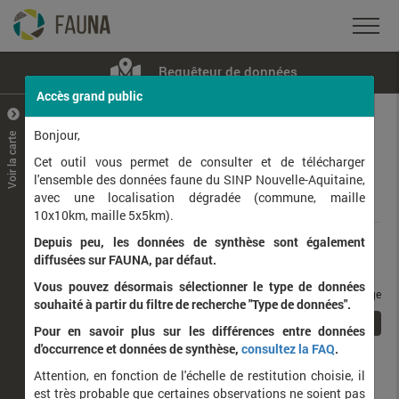
Requêteur de données
Accès grand public
+
–
Bonjour,
Voir la carte
Taxons observés
Contributeurs
Jeux de données
Cet outil vous permet de consulter et de télécharger
l'ensemble des données faune du SINP Nouvelle-Aquitaine,
avec une localisation dégradée (commune, maille
Données
10x10km, maille 5x5km).
Depuis peu, les données de synthèse sont également
Rang taxonomique :
diffusées sur FAUNA, par défaut.
Vous pouvez désormais sélectionner le type de données
taxons / page
souhaité à partir du filtre de recherche "Type de données".
1
Affichage de
1
à
1
sur
1
Pour en savoir plus sur les différences entre données
d'occurrence et données de synthèse,
consultez la FAQ
.
Nom latin
Nom vernaculaire
Attention, en fonction de l'échelle de restitution choisie, il
de
est très probable que certaines observations ne soient pas