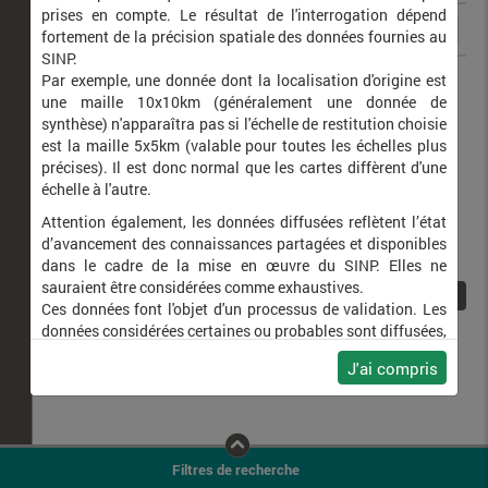
prises en compte. Le résultat de l'interrogation dépend
fortement de la précision spatiale des données fournies au
SINP.
Acroricnus seductor
Par exemple, une donnée dont la localisation d'origine est
une maille 10x10km (généralement une donnée de
synthèse) n'apparaîtra pas si l'échelle de restitution choisie
est la maille 5x5km (valable pour toutes les échelles plus
précises). Il est donc normal que les cartes diffèrent d'une
échelle à l'autre.
Attention également, les données diffusées reflètent l’état
d’avancement des connaissances partagées et disponibles
dans le cadre de la mise en œuvre du SINP. Elles ne
sauraient être considérées comme exhaustives.
1
Ces données font l'objet d'un processus de validation. Les
données considérées certaines ou probables sont diffusées,
ainsi que celles pour lesquelles la méthode n'est pas
J'ai compris
applicable.
Ne plus afficher ce message
Filtres de recherche