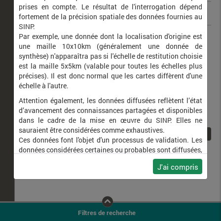
prises en compte. Le résultat de l'interrogation dépend
fortement de la précision spatiale des données fournies au
SINP.
Boloria dia
Petite Violette (La)
Par exemple, une donnée dont la localisation d'origine est
une maille 10x10km (généralement une donnée de
synthèse) n'apparaîtra pas si l'échelle de restitution choisie
est la maille 5x5km (valable pour toutes les échelles plus
précises). Il est donc normal que les cartes diffèrent d'une
échelle à l'autre.
Attention également, les données diffusées reflètent l’état
d’avancement des connaissances partagées et disponibles
dans le cadre de la mise en œuvre du SINP. Elles ne
sauraient être considérées comme exhaustives.
1
Ces données font l'objet d'un processus de validation. Les
données considérées certaines ou probables sont diffusées,
ainsi que celles pour lesquelles la méthode n'est pas
J'ai compris
applicable.
Ne plus afficher ce message
Filtres de recherche