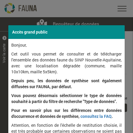
Requêteur de données
Accès grand public
+
–
Bonjour,
Voir la carte
Taxons observés
Contributeurs
Jeux de données
Cet outil vous permet de consulter et de télécharger
l'ensemble des données faune du SINP Nouvelle-Aquitaine,
avec une localisation dégradée (commune, maille
Données
10x10km, maille 5x5km).
Depuis peu, les données de synthèse sont également
Rang taxonomique :
diffusées sur FAUNA, par défaut.
Vous pouvez désormais sélectionner le type de données
taxons / page
souhaité à partir du filtre de recherche "Type de données".
1
Affichage de
1
à
1
sur
1
Pour en savoir plus sur les différences entre données
d'occurrence et données de synthèse,
consultez la FAQ
.
Nom latin
Nom vernaculaire
Attention, en fonction de l'échelle de restitution choisie, il
de
est très probable que certaines observations ne soient pas