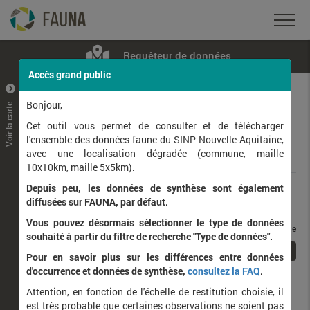
Requêteur de données
Accès grand public
+
–
Bonjour,
Voir la carte
Taxons observés
Contributeurs
Jeux de données
Cet outil vous permet de consulter et de télécharger
l'ensemble des données faune du SINP Nouvelle-Aquitaine,
avec une localisation dégradée (commune, maille
Données
10x10km, maille 5x5km).
Depuis peu, les données de synthèse sont également
Rang taxonomique :
diffusées sur FAUNA, par défaut.
Vous pouvez désormais sélectionner le type de données
taxons / page
souhaité à partir du filtre de recherche "Type de données".
1
Affichage de
1
à
1
sur
1
Pour en savoir plus sur les différences entre données
d'occurrence et données de synthèse,
consultez la FAQ
.
Nom latin
Nom vernaculaire
Attention, en fonction de l'échelle de restitution choisie, il
de
est très probable que certaines observations ne soient pas