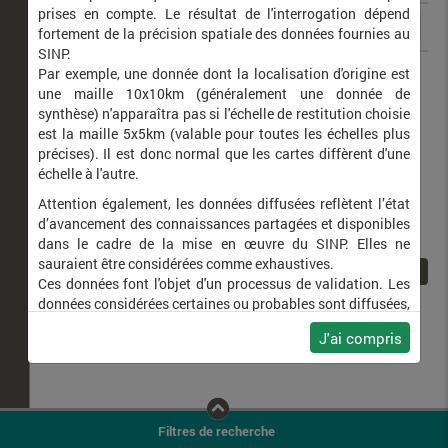
prises en compte. Le résultat de l'interrogation dépend
fortement de la précision spatiale des données fournies au
SINP.
Cacyreus marshalli
Brun du pélargonium (Le)
Par exemple, une donnée dont la localisation d'origine est
une maille 10x10km (généralement une donnée de
synthèse) n'apparaîtra pas si l'échelle de restitution choisie
est la maille 5x5km (valable pour toutes les échelles plus
précises). Il est donc normal que les cartes diffèrent d'une
échelle à l'autre.
Attention également, les données diffusées reflètent l’état
d’avancement des connaissances partagées et disponibles
dans le cadre de la mise en œuvre du SINP. Elles ne
sauraient être considérées comme exhaustives.
1
Ces données font l'objet d'un processus de validation. Les
données considérées certaines ou probables sont diffusées,
ainsi que celles pour lesquelles la méthode n'est pas
J'ai compris
applicable.
Ne plus afficher ce message
Filtres de recherche