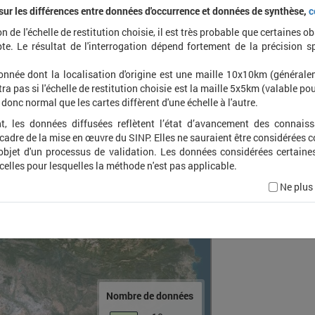
 sur les différences entre données d'occurrence et données de synthèse,
c
on de l'échelle de restitution choisie, il est très probable que certaines o
Dendr
te. Le résultat de l'interrogation dépend fortement de la précision s
rudis
onnée dont la localisation d'origine est une maille 10x10km (général
ra pas si l'échelle de restitution choisie est la maille 5x5km (valable pou
t donc normal que les cartes diffèrent d'une échelle à l'autre.
t, les données diffusées reflètent l’état d’avancement des connais
 cadre de la mise en œuvre du SINP. Elles ne sauraient être considérées
'objet d'un processus de validation. Les données considérées certaine
 celles pour lesquelles la méthode n'est pas applicable.
Ne plus
Nombre de données