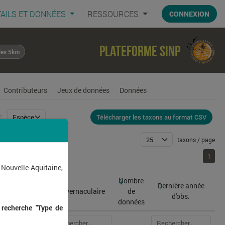
AILS ET DONNÉES
RESSOURCES
CONNEXION
Plateforme SINP
les 5km
Contributeurs
Jeux de données
Données
Télécharger les taxons au format CSV
:
taxons / page
1
1
 Nouvelle-Aquitaine,
Nombre
Dernière année
atin
Nom vernaculaire
de
d'obs.
données
 recherche "Type de