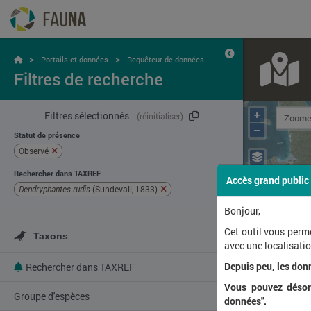
>
>
Portails et données
Requêteur de données
Filtres de recherche
+
Filtres sélectionnés
(réinitialiser)
–
Statut de présence
Observé
Rechercher dans TAXREF
Accès grand public
Dendryphantes rudis
(Sundevall, 1833)
Bonjour,
Cet outil vous perm
Taxons
avec une localisat
Depuis peu, les don
Rechercher dans TAXREF
Vous pouvez désorm
Groupe d'espèces
données".