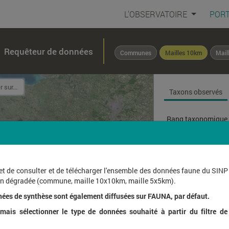
L'OBSERVATOIRE
PORT
Requêteur de données
Communes
Mailles 10km
Mail
Taxons observés
Rang taxonomique 
Affichage de
1
à
1
sur
et de consulter et de télécharger l'ensemble des données faune du SINP
ion dégradée (commune, maille 10x10km, maille 5x5km).
Nom l
nées de synthèse sont également diffusées sur FAUNA, par défaut.
ais sélectionner le type de données souhaité à partir du filtre de