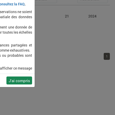
onsultez la FAQ
.
bservations ne soient
yphantes
21
2024
patiale des données
ement une donnée de
r toutes les échelles
sances partagées et
 comme exhaustives.
s ou probables sont
1
 afficher ce message
J'ai compris