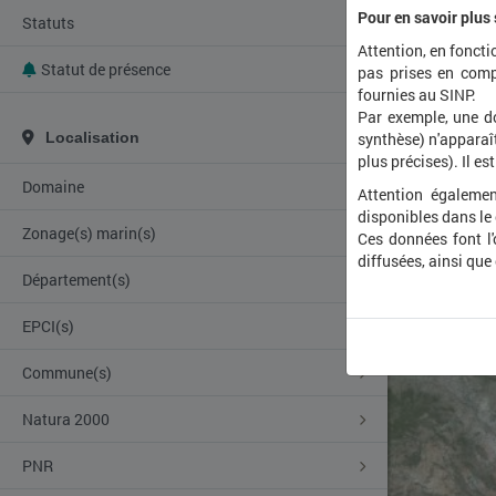
Pour en savoir plus
Statuts
Attention, en foncti
Statut de présence
pas prises en comp
fournies au SINP.
Par exemple, une d
Localisation
synthèse) n'apparaît
plus précises). Il es
Domaine
Attention égalemen
disponibles dans le
Zonage(s) marin(s)
Ces données font l
diffusées, ainsi que
Département(s)
EPCI(s)
Commune(s)
Natura 2000
PNR