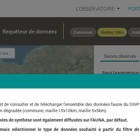
L'OBSERVATOIRE
PORT
Requêteur de données
Communes
Mailles 10km
Mail
Taxons observés
Rang taxonomique 
Affichage de
1
à
1
sur
et de consulter et de télécharger l'ensemble des données faune du SINP
ion dégradée (commune, maille 10x10km, maille 5x5km).
Nom l
nées de synthèse sont également diffusées sur FAUNA, par défaut.
ais sélectionner le type de données souhaité à partir du filtre de