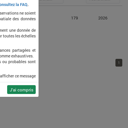
onsultez la FAQ
.
bservations ne soient
phanus
179
2026
patiale des données
osus
ement une donnée de
r toutes les échelles
sances partagées et
 comme exhaustives.
s ou probables sont
1
 afficher ce message
J'ai compris