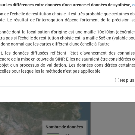
 sur les différences entre données d'occurrence et données de synthèse,
c
on de l'échelle de restitution choisie, il est très probable que certaines o
Helio
te. Le résultat de l'interrogation dépend fortement de la précision s
tribul
onnée dont la localisation d'origine est une maille 10x10km (général
ra pas si l'échelle de restitution choisie est la maille 5x5km (valable pou
t donc normal que les cartes diffèrent d'une échelle à l'autre.
t, les données diffusées reflètent l’état d’avancement des connais
 cadre de la mise en œuvre du SINP. Elles ne sauraient être considérées
'objet d'un processus de validation. Les données considérées certaine
 celles pour lesquelles la méthode n'est pas applicable.
Ne plus
Nombre de données