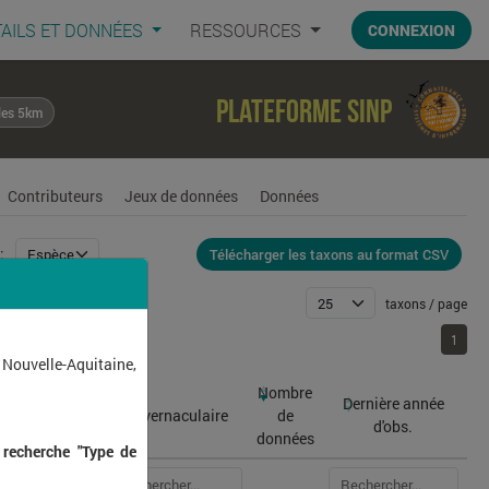
AILS ET DONNÉES
RESSOURCES
CONNEXION
Plateforme SINP
les 5km
Contributeurs
Jeux de données
Données
Télécharger les taxons au format CSV
:
taxons / page
1
1
 Nouvelle-Aquitaine,
Nombre
Dernière année
atin
Nom vernaculaire
de
d'obs.
données
 recherche "Type de