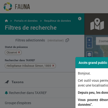
>
>
Portails et données
Requêteur de données
Filtres de recherche
+
Filtres sélectionnés
(réinitialiser)
–
Statut de présence
Observé
Rechercher dans TAXREF
Accès grand public
Heliophanus tribulosus
Simon, 1869
Bonjour,
Cet outil vous perm
Taxons
avec une localisat
Depuis peu, les don
Rechercher dans TAXREF
Vous pouvez désorm
Groupe d'espèces
données".