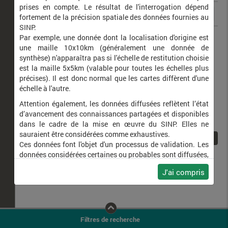
prises en compte. Le résultat de l'interrogation dépend
fortement de la précision spatiale des données fournies au
SINP.
Saitis barbipes
Par exemple, une donnée dont la localisation d'origine est
une maille 10x10km (généralement une donnée de
synthèse) n'apparaîtra pas si l'échelle de restitution choisie
est la maille 5x5km (valable pour toutes les échelles plus
précises). Il est donc normal que les cartes diffèrent d'une
échelle à l'autre.
Attention également, les données diffusées reflètent l’état
d’avancement des connaissances partagées et disponibles
dans le cadre de la mise en œuvre du SINP. Elles ne
sauraient être considérées comme exhaustives.
1
Ces données font l'objet d'un processus de validation. Les
données considérées certaines ou probables sont diffusées,
ainsi que celles pour lesquelles la méthode n'est pas
J'ai compris
applicable.
Ne plus afficher ce message
Filtres de recherche