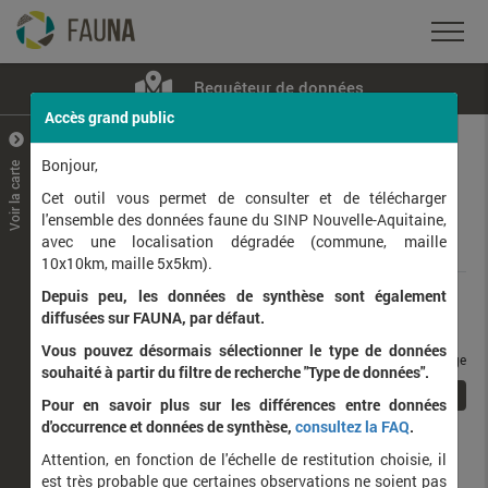
Requêteur de données
Accès grand public
+
–
Bonjour,
Voir la carte
Taxons observés
Contributeurs
Jeux de données
Cet outil vous permet de consulter et de télécharger
l'ensemble des données faune du SINP Nouvelle-Aquitaine,
avec une localisation dégradée (commune, maille
Données
10x10km, maille 5x5km).
Depuis peu, les données de synthèse sont également
Rang taxonomique :
diffusées sur FAUNA, par défaut.
Vous pouvez désormais sélectionner le type de données
taxons / page
souhaité à partir du filtre de recherche "Type de données".
1
Affichage de
1
à
1
sur
1
Pour en savoir plus sur les différences entre données
d'occurrence et données de synthèse,
consultez la FAQ
.
Nom latin
Nom vernaculaire
Attention, en fonction de l'échelle de restitution choisie, il
de
est très probable que certaines observations ne soient pas