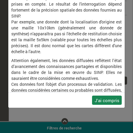
prises en compte. Le résultat de l'interrogation dépend
fortement de la précision spatiale des données fournies au
SINP.
Neaetha membrosa
Par exemple, une donnée dont la localisation d'origine est
une maille 10x10km (généralement une donnée de
synthèse) n'apparaîtra pas si l'échelle de restitution choisie
est la maille 5x5km (valable pour toutes les échelles plus
précises). Il est donc normal que les cartes diffèrent d'une
échelle à l'autre.
Attention également, les données diffusées reflètent l’état
d’avancement des connaissances partagées et disponibles
dans le cadre de la mise en œuvre du SINP. Elles ne
sauraient être considérées comme exhaustives.
1
Ces données font l'objet d'un processus de validation. Les
données considérées certaines ou probables sont diffusées,
ainsi que celles pour lesquelles la méthode n'est pas
J'ai compris
applicable.
Ne plus afficher ce message
Filtres de recherche