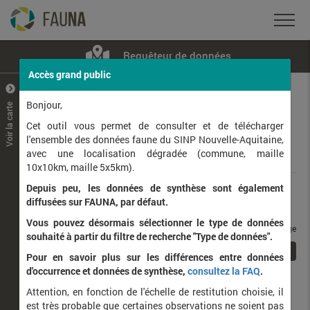
Requêteur de données
Accès grand public
+
–
Bonjour,
Voir la carte
Taxons observés
Contributeurs
Jeux de données
Cet outil vous permet de consulter et de télécharger
l'ensemble des données faune du SINP Nouvelle-Aquitaine,
avec une localisation dégradée (commune, maille
Données
10x10km, maille 5x5km).
Depuis peu, les données de synthèse sont également
Rang taxonomique :
diffusées sur FAUNA, par défaut.
Vous pouvez désormais sélectionner le type de données
taxons / page
souhaité à partir du filtre de recherche "Type de données".
1
Affichage de
1
à
1
sur
1
Pour en savoir plus sur les différences entre données
d'occurrence et données de synthèse,
consultez la FAQ
.
Nom latin
Nom vernaculaire
Attention, en fonction de l'échelle de restitution choisie, il
de
est très probable que certaines observations ne soient pas