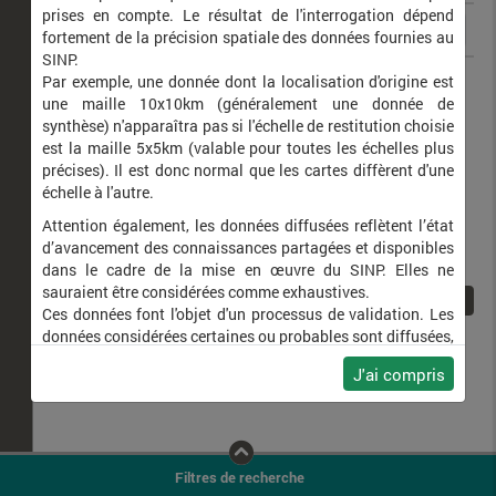
prises en compte. Le résultat de l'interrogation dépend
fortement de la précision spatiale des données fournies au
SINP.
Phoenicopterus roseus
Flamant rose
Par exemple, une donnée dont la localisation d'origine est
une maille 10x10km (généralement une donnée de
synthèse) n'apparaîtra pas si l'échelle de restitution choisie
est la maille 5x5km (valable pour toutes les échelles plus
précises). Il est donc normal que les cartes diffèrent d'une
échelle à l'autre.
Attention également, les données diffusées reflètent l’état
d’avancement des connaissances partagées et disponibles
dans le cadre de la mise en œuvre du SINP. Elles ne
sauraient être considérées comme exhaustives.
1
Ces données font l'objet d'un processus de validation. Les
données considérées certaines ou probables sont diffusées,
ainsi que celles pour lesquelles la méthode n'est pas
J'ai compris
applicable.
Ne plus afficher ce message
Filtres de recherche