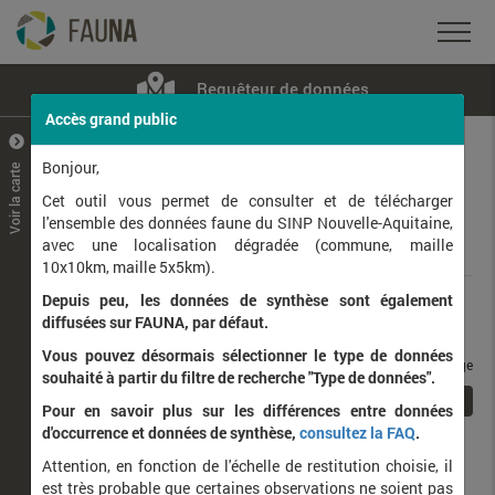
Requêteur de données
Accès grand public
+
–
Bonjour,
Voir la carte
Taxons observés
Contributeurs
Jeux de données
Cet outil vous permet de consulter et de télécharger
l'ensemble des données faune du SINP Nouvelle-Aquitaine,
avec une localisation dégradée (commune, maille
Données
10x10km, maille 5x5km).
Depuis peu, les données de synthèse sont également
Rang taxonomique :
diffusées sur FAUNA, par défaut.
Vous pouvez désormais sélectionner le type de données
taxons / page
souhaité à partir du filtre de recherche "Type de données".
1
Affichage de
1
à
1
sur
1
Pour en savoir plus sur les différences entre données
d'occurrence et données de synthèse,
consultez la FAQ
.
Nom latin
Nom vernaculaire
Attention, en fonction de l'échelle de restitution choisie, il
de
est très probable que certaines observations ne soient pas