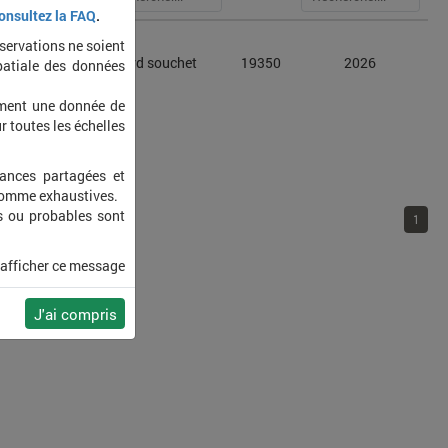
onsultez la FAQ
.
bservations ne soient
a clypeata
Canard souchet
19350
2026
patiale des données
ement une donnée de
r toutes les échelles
sances partagées et
 comme exhaustives.
s ou probables sont
1
 afficher ce message
J'ai compris