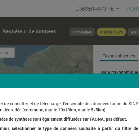
L'OBSERVATOIRE
PORT
Requêteur de données
Communes
Mailles 10km
Mail
Taxons observés
Rang taxonomique 
Affichage de
1
à
1
sur
et de consulter et de télécharger l'ensemble des données faune du SINP
ion dégradée (commune, maille 10x10km, maille 5x5km).
Nom l
nées de synthèse sont également diffusées sur FAUNA, par défaut.
ais sélectionner le type de données souhaité à partir du filtre de