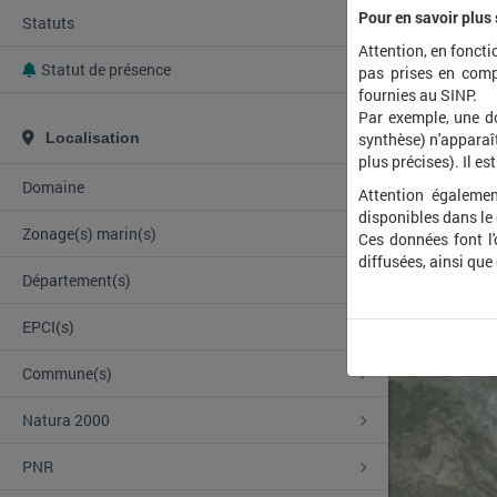
Pour en savoir plus
Statuts
Attention, en foncti
Statut de présence
pas prises en comp
fournies au SINP.
Par exemple, une d
Localisation
synthèse) n'apparaît
plus précises). Il es
Domaine
Attention égalemen
disponibles dans le
Zonage(s) marin(s)
Ces données font l
diffusées, ainsi que
Département(s)
EPCI(s)
Commune(s)
Natura 2000
PNR