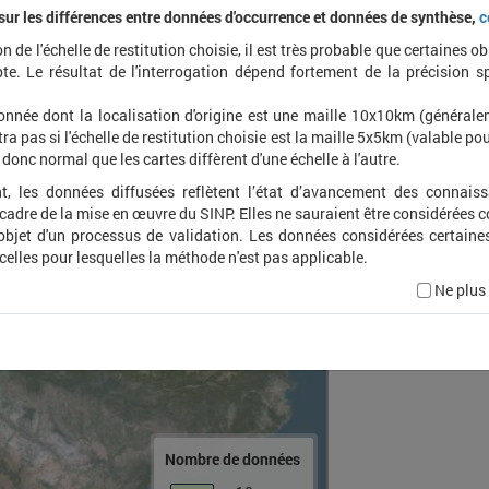
 sur les différences entre données d'occurrence et données de synthèse,
c
on de l'échelle de restitution choisie, il est très probable que certaines o
Spatul
te. Le résultat de l'interrogation dépend fortement de la précision s
onnée dont la localisation d'origine est une maille 10x10km (général
ra pas si l'échelle de restitution choisie est la maille 5x5km (valable pou
t donc normal que les cartes diffèrent d'une échelle à l'autre.
t, les données diffusées reflètent l’état d’avancement des connais
 cadre de la mise en œuvre du SINP. Elles ne sauraient être considérées
'objet d'un processus de validation. Les données considérées certaine
 celles pour lesquelles la méthode n'est pas applicable.
Ne plus
Nombre de données