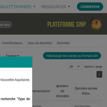
AILS ET DONNÉES
RESSOURCES
CONNEXION
Plateforme SINP
les 5km
Contributeurs
Jeux de données
Données
Télécharger les taxons au format CSV
:
taxons / page
1
1
 Nouvelle-Aquitaine,
Nombre
Dernière année
atin
Nom vernaculaire
de
d'obs.
données
 recherche "Type de