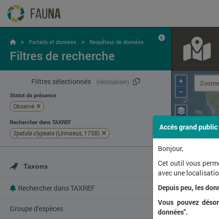
>
>
Portails et données
Requêteur de données
Filtres de recherche
+
Filtres sélectionnés
(réinitialiser)
–
Statut de présence
Observé
Rechercher dans TAXREF
Accès grand public
Spatula clypeata
(Linnaeus, 1758)
Bonjour,
Cet outil vous perm
Taxons
avec une localisat
Depuis peu, les don
Rechercher dans TAXREF
Vous pouvez désorm
Groupe d'espèces
données".