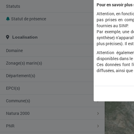
Pour en savoir plus
Statuts
Attention, en foncti
Statut de présence
pas prises en comp
fournies au SINP.
Par exemple, une d
Localisation
synthèse) n'apparaît
plus précises). Il es
Domaine
Attention égalemen
disponibles dans le
Zonage(s) marin(s)
Ces données font l
diffusées, ainsi que
Département(s)
EPCI(s)
Commune(s)
Natura 2000
PNR