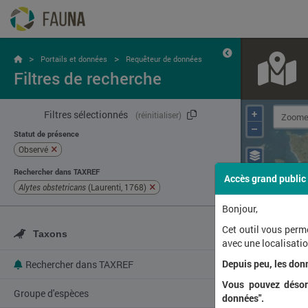
>
>
Portails et données
Requêteur de données
Filtres de recherche
+
Filtres sélectionnés
(réinitialiser)
–
Statut de présence
Observé
Rechercher dans TAXREF
Accès grand public
Alytes obstetricans
(Laurenti, 1768)
Bonjour,
Cet outil vous perm
Taxons
avec une localisat
Depuis peu, les don
Rechercher dans TAXREF
Vous pouvez désorm
Groupe d'espèces
données".