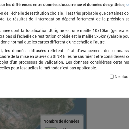
 sur les différences entre données d'occurrence et données de synthèse,
c
on de l'échelle de restitution choisie, il est très probable que certaines o
Alytes
te. Le résultat de l'interrogation dépend fortement de la précision s
onnée dont la localisation d'origine est une maille 10x10km (général
ra pas si l'échelle de restitution choisie est la maille 5x5km (valable pou
t donc normal que les cartes diffèrent d'une échelle à l'autre.
t, les données diffusées reflètent l’état d’avancement des connais
 cadre de la mise en œuvre du SINP. Elles ne sauraient être considérées
'objet d'un processus de validation. Les données considérées certaine
 celles pour lesquelles la méthode n'est pas applicable.
Ne plus
Nombre de données