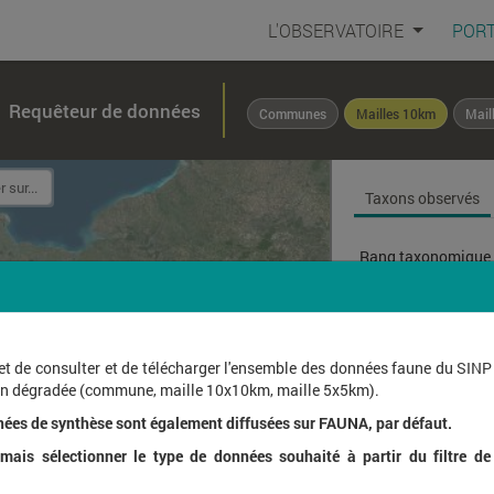
L'OBSERVATOIRE
PORT
Requêteur de données
Communes
Mailles 10km
Mail
Taxons observés
Rang taxonomique 
Affichage de
1
à
1
sur
et de consulter et de télécharger l'ensemble des données faune du SINP
ion dégradée (commune, maille 10x10km, maille 5x5km).
Nom l
nées de synthèse sont également diffusées sur FAUNA, par défaut.
ais sélectionner le type de données souhaité à partir du filtre de