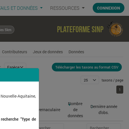
AILS ET DONNÉES
RESSOURCES
CONNEXION
Plateforme SINP
les 5km
Contributeurs
Jeux de données
Données
Télécharger les taxons au format CSV
:
taxons / page
1
1
 Nouvelle-Aquitaine,
Nombre
Dernière année
atin
Nom vernaculaire
de
d'obs.
données
 recherche "Type de