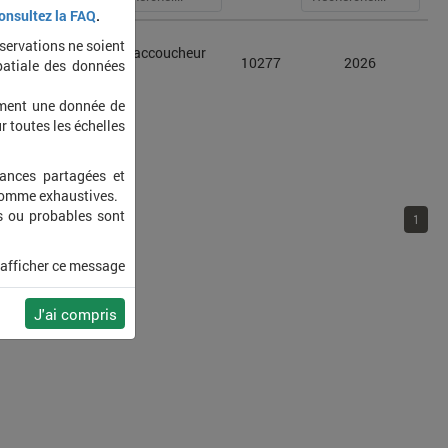
onsultez la FAQ
.
bservations ne soient
Alyte accoucheur
 obstetricans
10277
2026
patiale des données
(L')
ement une donnée de
r toutes les échelles
sances partagées et
 comme exhaustives.
s ou probables sont
1
 afficher ce message
J'ai compris