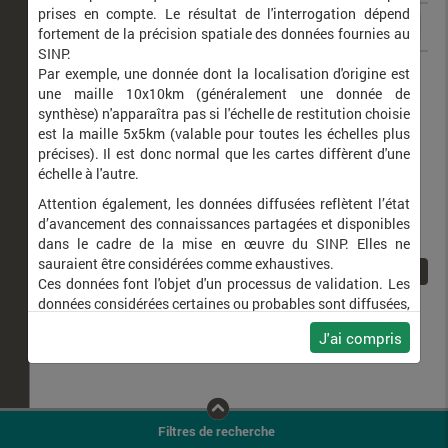
prises en compte. Le résultat de l'interrogation dépend
fortement de la précision spatiale des données fournies au
SINP.
Clubiona brevipes
Par exemple, une donnée dont la localisation d'origine est
une maille 10x10km (généralement une donnée de
synthèse) n'apparaîtra pas si l'échelle de restitution choisie
est la maille 5x5km (valable pour toutes les échelles plus
précises). Il est donc normal que les cartes diffèrent d'une
échelle à l'autre.
Attention également, les données diffusées reflètent l’état
d’avancement des connaissances partagées et disponibles
dans le cadre de la mise en œuvre du SINP. Elles ne
sauraient être considérées comme exhaustives.
1
Ces données font l'objet d'un processus de validation. Les
données considérées certaines ou probables sont diffusées,
ainsi que celles pour lesquelles la méthode n'est pas
J'ai compris
applicable.
Ne plus afficher ce message
Filtres de recherche