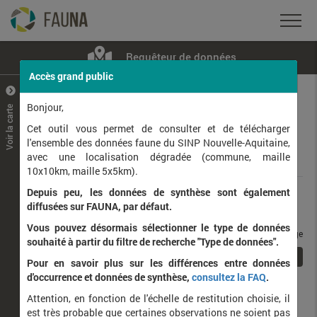
Requêteur de données
Accès grand public
+
–
Bonjour,
Voir la carte
Taxons observés
Contributeurs
Jeux de données
Cet outil vous permet de consulter et de télécharger
l'ensemble des données faune du SINP Nouvelle-Aquitaine,
avec une localisation dégradée (commune, maille
Données
10x10km, maille 5x5km).
Depuis peu, les données de synthèse sont également
Rang taxonomique :
diffusées sur FAUNA, par défaut.
Vous pouvez désormais sélectionner le type de données
taxons / page
souhaité à partir du filtre de recherche "Type de données".
1
Affichage de
1
à
1
sur
1
Pour en savoir plus sur les différences entre données
d'occurrence et données de synthèse,
consultez la FAQ
.
Nom latin
Nom vernaculaire
Attention, en fonction de l'échelle de restitution choisie, il
de
est très probable que certaines observations ne soient pas