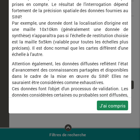
prises en compte. Le résultat de l'interrogation dépend
fortement de la précision spatiale des données fournies au
SINP.
Misumena vatia
Misumène variable
Par exemple, une donnée dont la localisation d'origine est
une maille 10x10km (généralement une donnée de
synthèse) n'apparaîtra pas si l'échelle de restitution choisie
est la maille 5x5km (valable pour toutes les échelles plus
précises). Il est donc normal que les cartes diffèrent d'une
échelle à l'autre.
Attention également, les données diffusées reflètent l’état
d’avancement des connaissances partagées et disponibles
dans le cadre de la mise en œuvre du SINP. Elles ne
sauraient être considérées comme exhaustives.
1
Ces données font l'objet d'un processus de validation. Les
données considérées certaines ou probables sont diffusées,
ainsi que celles pour lesquelles la méthode n'est pas
J'ai compris
applicable.
Ne plus afficher ce message
Filtres de recherche