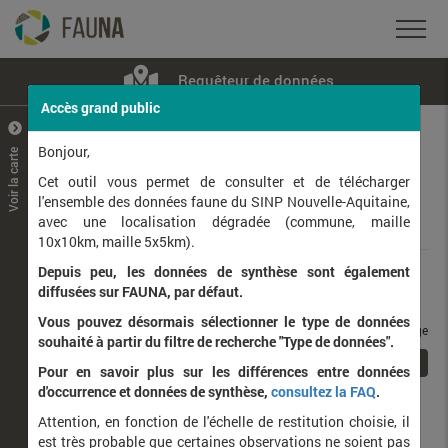
Requêteur de données
Accès grand public
+
–
Bonjour,
Voir la carte
Taxons observés
Contributeurs
Jeux de données
Cet outil vous permet de consulter et de télécharger
l'ensemble des données faune du SINP Nouvelle-Aquitaine,
avec une localisation dégradée (commune, maille
Données
10x10km, maille 5x5km).
Depuis peu, les données de synthèse sont également
Rang taxonomique :
diffusées sur FAUNA, par défaut.
Vous pouvez désormais sélectionner le type de données
taxons / page
souhaité à partir du filtre de recherche "Type de données".
1
Affichage de
1
à
1
sur
1
Pour en savoir plus sur les différences entre données
d'occurrence et données de synthèse,
consultez la FAQ
.
Nom latin
Nom vernaculaire
Attention, en fonction de l'échelle de restitution choisie, il
de
est très probable que certaines observations ne soient pas