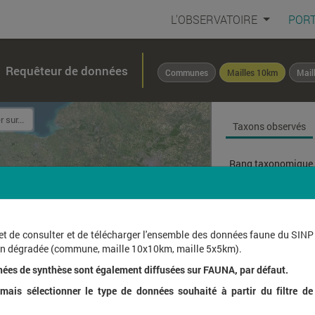
L'OBSERVATOIRE
PORT
Requêteur de données
Communes
Mailles 10km
Mail
Taxons observés
Rang taxonomique 
Affichage de
1
à
1
sur
et de consulter et de télécharger l'ensemble des données faune du SINP
ion dégradée (commune, maille 10x10km, maille 5x5km).
Nom l
nées de synthèse sont également diffusées sur FAUNA, par défaut.
ais sélectionner le type de données souhaité à partir du filtre de