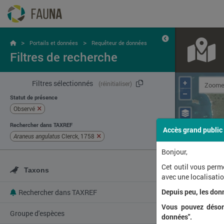
>
>
Portails et données
Requêteur de données
Filtres de recherche
+
Filtres sélectionnés
(réinitialiser)
–
Statut de présence
Observé
Rechercher dans TAXREF
Accès grand public
Araneus angulatus
Clerck, 1758
Bonjour,
Cet outil vous perm
Taxons
avec une localisat
Depuis peu, les don
Rechercher dans TAXREF
Vous pouvez désorm
Groupe d'espèces
données".