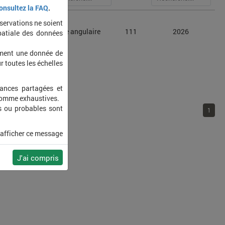
onsultez la FAQ
.
bservations ne soient
us angulatus
Épeire angulaire
111
2026
patiale des données
ement une donnée de
r toutes les échelles
sances partagées et
 comme exhaustives.
s ou probables sont
1
 afficher ce message
J'ai compris