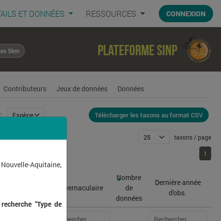
AILS ET DONNÉES
RESSOURCES
CONNEXION
Plateforme SINP
les 5km
Contributeurs
Jeux de données
Données
Télécharger les taxons au format CSV
:
taxons / page
1
1
 Nouvelle-Aquitaine,
Nombre
Dernière année
atin
Nom vernaculaire
de
d'obs.
données
 recherche "Type de