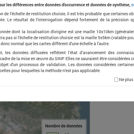
 sur les différences entre données d'occurrence et données de synthèse,
c
on de l'échelle de restitution choisie, il est très probable que certaines o
Arane
te. Le résultat de l'interrogation dépend fortement de la précision s
onnée dont la localisation d'origine est une maille 10x10km (général
ra pas si l'échelle de restitution choisie est la maille 5x5km (valable pou
t donc normal que les cartes diffèrent d'une échelle à l'autre.
t, les données diffusées reflètent l’état d’avancement des connais
 cadre de la mise en œuvre du SINP. Elles ne sauraient être considérées
'objet d'un processus de validation. Les données considérées certaine
 celles pour lesquelles la méthode n'est pas applicable.
Ne plus
Nombre de données