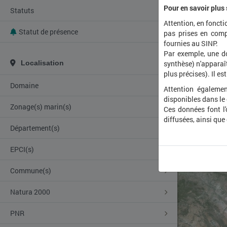
Pour en savoir plus
Statuts
Attention, en foncti
Statut de présence
pas prises en comp
fournies au SINP.
Par exemple, une d
Localisation
synthèse) n'apparaît
plus précises). Il es
Domaine
Attention égalemen
disponibles dans le
Zonage(s) marin(s)
Ces données font l
diffusées, ainsi que
Département(s)
EPCI(s)
Commune(s)
Natura 2000
PNR