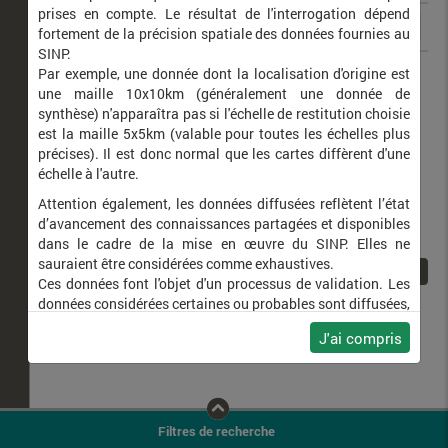
prises en compte. Le résultat de l'interrogation dépend
fortement de la précision spatiale des données fournies au
SINP.
Enoplognatha latimana
Par exemple, une donnée dont la localisation d'origine est
une maille 10x10km (généralement une donnée de
synthèse) n'apparaîtra pas si l'échelle de restitution choisie
est la maille 5x5km (valable pour toutes les échelles plus
précises). Il est donc normal que les cartes diffèrent d'une
échelle à l'autre.
Attention également, les données diffusées reflètent l’état
d’avancement des connaissances partagées et disponibles
dans le cadre de la mise en œuvre du SINP. Elles ne
sauraient être considérées comme exhaustives.
1
Ces données font l'objet d'un processus de validation. Les
données considérées certaines ou probables sont diffusées,
ainsi que celles pour lesquelles la méthode n'est pas
J'ai compris
applicable.
Ne plus afficher ce message
Filtres de recherche