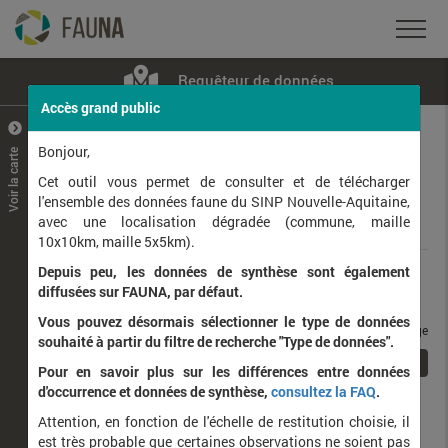
Requêteur de données
Accès grand public
+
–
Bonjour,
Voir la carte
Taxons observés
Contributeurs
Jeux de données
Cet outil vous permet de consulter et de télécharger
l'ensemble des données faune du SINP Nouvelle-Aquitaine,
avec une localisation dégradée (commune, maille
Données
10x10km, maille 5x5km).
Depuis peu, les données de synthèse sont également
Rang taxonomique :
diffusées sur FAUNA, par défaut.
Vous pouvez désormais sélectionner le type de données
taxons / page
souhaité à partir du filtre de recherche "Type de données".
1
Affichage de
1
à
1
sur
1
Pour en savoir plus sur les différences entre données
d'occurrence et données de synthèse,
consultez la FAQ
.
Nom latin
Nom vernaculaire
Attention, en fonction de l'échelle de restitution choisie, il
de
est très probable que certaines observations ne soient pas