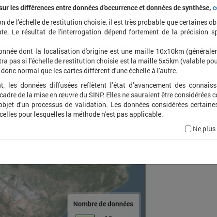
 sur les différences entre données d'occurrence et données de synthèse,
c
on de l'échelle de restitution choisie, il est très probable que certaines o
Morim
te. Le résultat de l'interrogation dépend fortement de la précision s
onnée dont la localisation d'origine est une maille 10x10km (général
ra pas si l'échelle de restitution choisie est la maille 5x5km (valable pou
t donc normal que les cartes diffèrent d'une échelle à l'autre.
t, les données diffusées reflètent l’état d’avancement des connais
 cadre de la mise en œuvre du SINP. Elles ne sauraient être considérées
'objet d'un processus de validation. Les données considérées certaine
 celles pour lesquelles la méthode n'est pas applicable.
Ne plus
Nombre de données