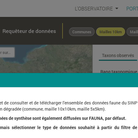
L'OBSERVATOIRE
PORT
Requêteur de données
Communes
Mailles 10km
Mail
Taxons observés
Rang taxonomique 
Affichage de
1
à
1
sur
et de consulter et de télécharger l'ensemble des données faune du SINP
ion dégradée (commune, maille 10x10km, maille 5x5km).
Nom l
nées de synthèse sont également diffusées sur FAUNA, par défaut.
ais sélectionner le type de données souhaité à partir du filtre de