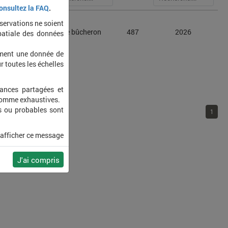
onsultez la FAQ
.
bservations ne soient
us asper
Lamie bûcheron
487
2026
patiale des données
ement une donnée de
r toutes les échelles
sances partagées et
 comme exhaustives.
s ou probables sont
1
 afficher ce message
J'ai compris