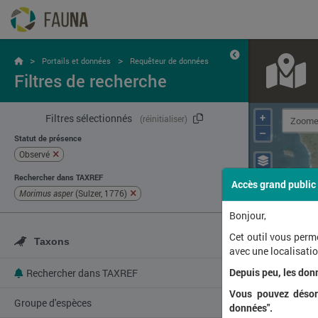
>
>
Portails et données
Requêteur de données
Filtres de recherche
+
Filtres sélectionnés
(réinitialiser)
–
Statut de présence
Observé
Rechercher dans TAXREF
Accès grand public
Morimus asper
(Sulzer, 1776)
Bonjour,
Cet outil vous perm
Taxons
avec une localisat
Depuis peu, les don
Rechercher dans TAXREF
Vous pouvez désorm
Groupe d'espèces
données".