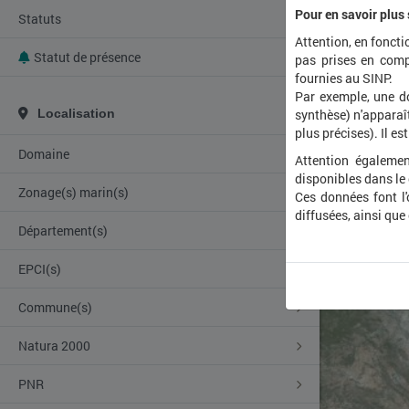
Pour en savoir plus
Statuts
Attention, en foncti
Statut de présence
pas prises en comp
fournies au SINP.
Par exemple, une d
Localisation
synthèse) n'apparaît
plus précises). Il es
Domaine
Attention égalemen
disponibles dans le
Zonage(s) marin(s)
Ces données font l
diffusées, ainsi que
Département(s)
EPCI(s)
Commune(s)
Natura 2000
PNR