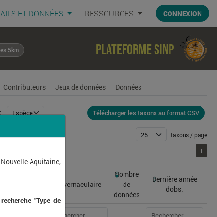
AILS ET DONNÉES
RESSOURCES
CONNEXION
Plateforme SINP
les 5km
Contributeurs
Jeux de données
Données
Télécharger les taxons au format CSV
:
taxons / page
1
1
 Nouvelle-Aquitaine,
Nombre
Dernière année
atin
Nom vernaculaire
de
d'obs.
données
 recherche "Type de