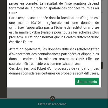
prises en compte. Le résultat de l'interrogation dépend
fortement de la précision spatiale des données fournies au
SINP.
Agapanthia asphodeli
Agapanthie de l'Asphodèle
Par exemple, une donnée dont la localisation d'origine est
une maille 10x10km (généralement une donnée de
synthèse) n'apparaîtra pas si l'échelle de restitution choisie
est la maille 5x5km (valable pour toutes les échelles plus
précises). Il est donc normal que les cartes diffèrent d'une
échelle à l'autre.
Attention également, les données diffusées reflètent l’état
d’avancement des connaissances partagées et disponibles
dans le cadre de la mise en œuvre du SINP. Elles ne
sauraient être considérées comme exhaustives.
1
Ces données font l'objet d'un processus de validation. Les
données considérées certaines ou probables sont diffusées,
ainsi que celles pour lesquelles la méthode n'est pas
J'ai compris
applicable.
Ne plus afficher ce message
Filtres de recherche