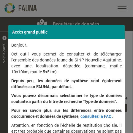
Requêteur de données
Accès grand public
+
–
Bonjour,
Voir la carte
Taxons observés
Contributeurs
Jeux de données
Cet outil vous permet de consulter et de télécharger
l'ensemble des données faune du SINP Nouvelle-Aquitaine,
avec une localisation dégradée (commune, maille
Données
10x10km, maille 5x5km).
Depuis peu, les données de synthèse sont également
Rang taxonomique :
diffusées sur FAUNA, par défaut.
Vous pouvez désormais sélectionner le type de données
taxons / page
souhaité à partir du filtre de recherche "Type de données".
1
Affichage de
1
à
1
sur
1
Pour en savoir plus sur les différences entre données
d'occurrence et données de synthèse,
consultez la FAQ
.
Nom latin
Nom vernaculaire
Attention, en fonction de l'échelle de restitution choisie, il
de
est très probable que certaines observations ne soient pas