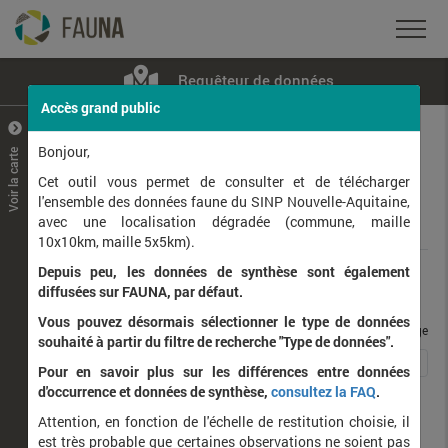
Requêteur de données
Accès grand public
+
–
Bonjour,
Voir la carte
Taxons observés
Contributeurs
Jeux de données
Cet outil vous permet de consulter et de télécharger
l'ensemble des données faune du SINP Nouvelle-Aquitaine,
avec une localisation dégradée (commune, maille
Données
10x10km, maille 5x5km).
Depuis peu, les données de synthèse sont également
Rang taxonomique :
diffusées sur FAUNA, par défaut.
Vous pouvez désormais sélectionner le type de données
taxons / page
souhaité à partir du filtre de recherche "Type de données".
1
2
3
4
5
…
19
Affichage de
1
à
25
sur
471
Pour en savoir plus sur les différences entre données
d'occurrence et données de synthèse,
consultez la FAQ
.
Nom latin
Nom vernaculaire
Attention, en fonction de l'échelle de restitution choisie, il
de
est très probable que certaines observations ne soient pas