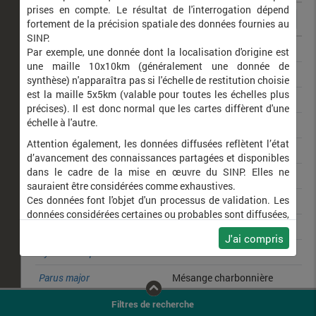
prises en compte. Le résultat de l'interrogation dépend
fortement de la précision spatiale des données fournies au
SINP.
Phylloscopus collybita
Pouillot véloce
Par exemple, une donnée dont la localisation d'origine est
une maille 10x10km (généralement une donnée de
Turdus merula
Merle noir
synthèse) n'apparaîtra pas si l'échelle de restitution choisie
est la maille 5x5km (valable pour toutes les échelles plus
Polyommatus icarus
Azuré de la Bugrane (L')
précises). Il est donc normal que les cartes diffèrent d'une
échelle à l'autre.
Podarcis muralis
Lézard des murailles (Le)
Attention également, les données diffusées reflètent l’état
Coenonympha pamphilus
Fadet commun (Le)
d’avancement des connaissances partagées et disponibles
dans le cadre de la mise en œuvre du SINP. Elles ne
Maniola jurtina
Myrtil (Le)
sauraient être considérées comme exhaustives.
Ces données font l'objet d'un processus de validation. Les
Erithacus rubecula
Rougegorge familier
données considérées certaines ou probables sont diffusées,
Picus viridis
Pic vert
ainsi que celles pour lesquelles la méthode n'est pas
J'ai compris
applicable.
Sylvia atricapilla
Fauvette à tête noire
Ne plus afficher ce message
Parus major
Mésange charbonnière
Buteo buteo
Buse variable
Filtres de recherche