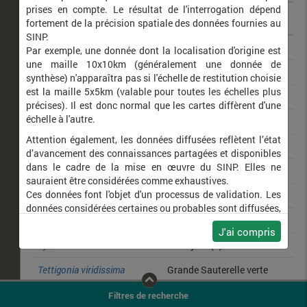
prises en compte. Le résultat de l'interrogation dépend
fortement de la précision spatiale des données fournies au
SINP.
Phengaris arion
Azuré du Serpolet (L')
Par exemple, une donnée dont la localisation d'origine est
une maille 10x10km (généralement une donnée de
Argynnis paphia
Tabac d'Espagne (Le)
synthèse) n'apparaîtra pas si l'échelle de restitution choisie
est la maille 5x5km (valable pour toutes les échelles plus
Phylloscopus collybita
Pouillot véloce
précises). Il est donc normal que les cartes diffèrent d'une
échelle à l'autre.
Buteo buteo
Buse variable
Attention également, les données diffusées reflètent l’état
Macroglossum stellatarum
Moro-Sphinx (Le)
d’avancement des connaissances partagées et disponibles
dans le cadre de la mise en œuvre du SINP. Elles ne
Maniola jurtina
Myrtil (Le)
sauraient être considérées comme exhaustives.
Ces données font l'objet d'un processus de validation. Les
Melanargia galathea
Demi-Deuil (Le)
données considérées certaines ou probables sont diffusées,
Erynnis tages
Point de Hongrie (Le)
ainsi que celles pour lesquelles la méthode n'est pas
J'ai compris
applicable.
Pyronia tithonus
Amaryllis (L')
Ne plus afficher ce message
Tettigonia viridissima
Grande Sauterelle verte
Leptidea sinapis
Piéride du Lotier (La)
Filtres de recherche