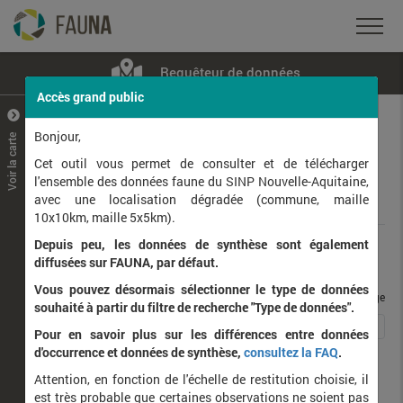
Requêteur de données
Accès grand public
+
–
Bonjour,
Voir la carte
Taxons observés
Contributeurs
Jeux de données
Cet outil vous permet de consulter et de télécharger
l'ensemble des données faune du SINP Nouvelle-Aquitaine,
avec une localisation dégradée (commune, maille
Données
10x10km, maille 5x5km).
Depuis peu, les données de synthèse sont également
Rang taxonomique :
diffusées sur FAUNA, par défaut.
Vous pouvez désormais sélectionner le type de données
taxons / page
souhaité à partir du filtre de recherche "Type de données".
1
2
3
4
5
6
7
Affichage de
1
à
25
sur
161
Pour en savoir plus sur les différences entre données
d'occurrence et données de synthèse,
consultez la FAQ
.
Nom latin
Nom vernaculaire
Attention, en fonction de l'échelle de restitution choisie, il
de
est très probable que certaines observations ne soient pas