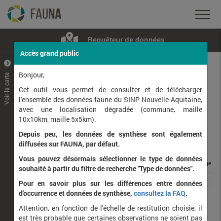
Requêteur de données
Accès grand public
+
–
Bonjour,
Voir la carte
Taxons observés
Contributeurs
Jeux de données
Cet outil vous permet de consulter et de télécharger
l'ensemble des données faune du SINP Nouvelle-Aquitaine,
avec une localisation dégradée (commune, maille
Données
10x10km, maille 5x5km).
Depuis peu, les données de synthèse sont également
Rang taxonomique :
diffusées sur FAUNA, par défaut.
Vous pouvez désormais sélectionner le type de données
taxons / page
souhaité à partir du filtre de recherche "Type de données".
1
2
3
4
5
6
Affichage de
1
à
25
sur
134
Pour en savoir plus sur les différences entre données
d'occurrence et données de synthèse,
consultez la FAQ
.
Nom latin
Nom vernaculaire
Attention, en fonction de l'échelle de restitution choisie, il
est très probable que certaines observations ne soient pas