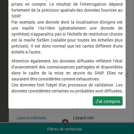
prises en compte. Le résultat de l'interrogation dépend
fortement de la précision spatiale des données fournies au
SINP.
Coenonympha oedippus
Fadet des Laîches (Le)
Par exemple, une donnée dont la localisation d'origine est
une maille 10x10km (généralement une donnée de
Heteropterus morpheus
Miroir (Le)
synthèse) n'apparaîtra pas si l'échelle de restitution choisie
est la maille 5x5km (valable pour toutes les échelles plus
Anax imperator
Anax empereur (L')
précises). Il est donc normal que les cartes diffèrent d'une
échelle à l'autre.
Rana dalmatina
Grenouille agile (La)
Attention également, les données diffusées reflètent l’état
Libellula depressa
Libellule déprimée (La)
d’avancement des connaissances partagées et disponibles
dans le cadre de la mise en œuvre du SINP. Elles ne
Orthetrum albistylum
Orthétrum à stylets blancs (L')
sauraient être considérées comme exhaustives.
Ces données font l'objet d'un processus de validation. Les
Coenagrion scitulum
Agrion mignon (L')
données considérées certaines ou probables sont diffusées,
Cupido argiades
Azuré du Trèfle (L')
ainsi que celles pour lesquelles la méthode n'est pas
J'ai compris
applicable.
Maniola jurtina
Myrtil (Le)
Ne plus afficher ce message
Lacerta bilineata
Lézard vert
Lestes barbarus
Leste sauvage
Filtres de recherche