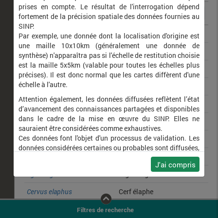
prises en compte. Le résultat de l'interrogation dépend
fortement de la précision spatiale des données fournies au
SINP.
Ardea cinerea
Héron cendré
Par exemple, une donnée dont la localisation d'origine est
une maille 10x10km (généralement une donnée de
Ardea alba
Grande Aigrette
synthèse) n'apparaîtra pas si l'échelle de restitution choisie
est la maille 5x5km (valable pour toutes les échelles plus
Platalea leucorodia
Spatule blanche
précises). Il est donc normal que les cartes diffèrent d'une
échelle à l'autre.
Anas platyrhynchos
Canard colvert
Attention également, les données diffusées reflètent l’état
Phalacrocorax carbo
Grand Cormoran
d’avancement des connaissances partagées et disponibles
dans le cadre de la mise en œuvre du SINP. Elles ne
Scarabaeus laticollis
sauraient être considérées comme exhaustives.
Ces données font l'objet d'un processus de validation. Les
Circus aeruginosus
Busard des roseaux
données considérées certaines ou probables sont diffusées,
Vanellus vanellus
Vanneau huppé
ainsi que celles pour lesquelles la méthode n'est pas
J'ai compris
applicable.
Egretta garzetta
Aigrette garzette
Ne plus afficher ce message
Cervus elaphus
Cerf élaphe
Pandion haliaetus
Balbuzard pêcheur
Filtres de recherche