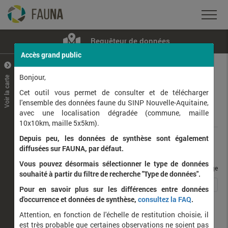
Requêteur de données
Accès grand public
+
–
Bonjour,
Voir la carte
Taxons observés
Contributeurs
Jeux de données
Cet outil vous permet de consulter et de télécharger
l'ensemble des données faune du SINP Nouvelle-Aquitaine,
avec une localisation dégradée (commune, maille
Données
10x10km, maille 5x5km).
Depuis peu, les données de synthèse sont également
Rang taxonomique :
diffusées sur FAUNA, par défaut.
Vous pouvez désormais sélectionner le type de données
taxons / page
souhaité à partir du filtre de recherche "Type de données".
1
2
3
4
5
…
49
Affichage de
1
à
25
sur
1,214
Pour en savoir plus sur les différences entre données
d'occurrence et données de synthèse,
consultez la FAQ
.
Nom latin
Nom vernaculaire
Attention, en fonction de l'échelle de restitution choisie, il
de
est très probable que certaines observations ne soient pas