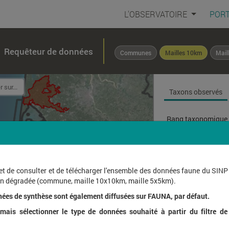
L'OBSERVATOIRE
PORT
Requêteur de données
Communes
Mailles 10km
Mail
Taxons observés
Rang taxonomique 
Affichage de
1
à
25
su
et de consulter et de télécharger l'ensemble des données faune du SINP
ion dégradée (commune, maille 10x10km, maille 5x5km).
Nom l
nées de synthèse sont également diffusées sur FAUNA, par défaut.
ais sélectionner le type de données souhaité à partir du filtre de