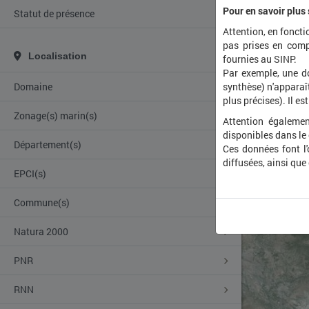
Pour en savoir plus
Statut de présence
Attention, en foncti
pas prises en comp
Localisation
fournies au SINP.
Par exemple, une d
Domaine
synthèse) n'apparaît
plus précises). Il es
Zonage(s) marin(s)
Attention égalemen
disponibles dans le
Département(s)
Ces données font l
diffusées, ainsi que
EPCI(s)
Commune(s)
Natura 2000
PNR
RNN