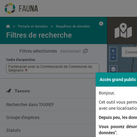
>
>
Portails et données
Requêteur de données
Filtres de recherche
+
Filtres sélectionnés
(réinitialiser)
–
Cadre d'acquisition
Partenariat avec la Communauté de Communes du
Seignanx
Accès grand public
Taxons
Bonjour,
Cet outil vous perm
Rechercher dans TAXREF
avec une localisat
Groupe d'espèces
Depuis peu, les don
Vous pouvez désorm
Statuts
données".