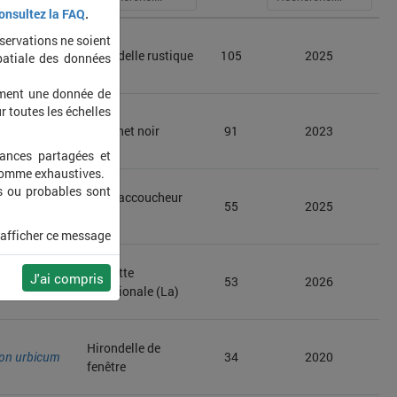
onsultez la FAQ
.
bservations ne soient
o rustica
Hirondelle rustique
105
2025
patiale des données
ement une donnée de
r toutes les échelles
apus
Martinet noir
91
2023
sances partagées et
 comme exhaustives.
s ou probables sont
Alyte accoucheur
 obstetricans
55
2025
(L')
 afficher ce message
Rainette
J'ai compris
eridionalis
53
2026
méridionale (La)
Hirondelle de
hon urbicum
34
2020
fenêtre