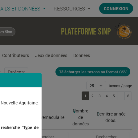
AILS ET DONNÉES
RESSOURCES
CONNEXION
Plateforme SINP
les 5km
Contributeurs
Jeux de données
Données
Télécharger les taxons au format CSV
:
taxons / page
1
2
3
4
5
…
8
r
181
 Nouvelle-Aquitaine,
Nombre
Dernière année
atin
Nom vernaculaire
de
d'obs.
données
 recherche "Type de